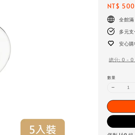
Regular
NT$ 500
price
全館滿
多元支付
安心購
總分:
0
-
0
數量
僅剩 149 組