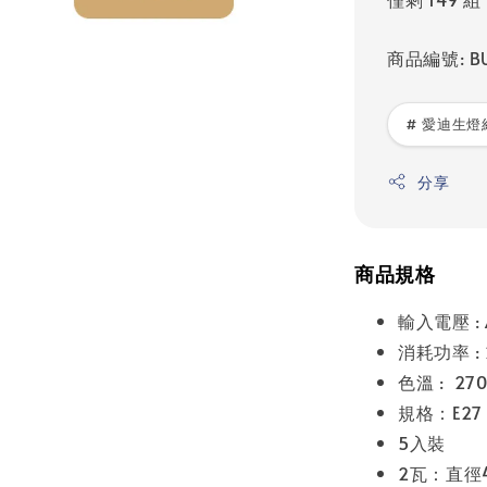
商品編號: BU
# 愛迪生燈
分享
商品規格
輸入電壓 : 
消耗功率 :
色溫 : 27
規格：E27
5入裝
2瓦：直徑4