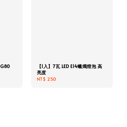
G80
【1入】7瓦 LED E14蠟燭燈泡 高
亮度
Regular
NT$ 250
price