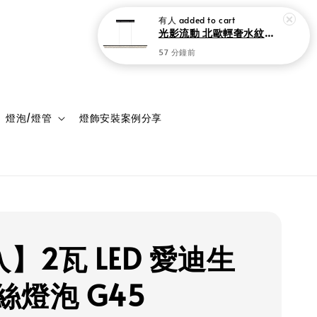
有人
added to cart
光影流動 北歐輕奢水紋冰褶一字吊燈 150cm 現代極簡黑 中島吧檯餐廳燈
57 分鐘前
登入
購物車
燈泡/燈管
燈飾安裝案例分享
】2瓦 LED 愛迪生
絲燈泡 G45