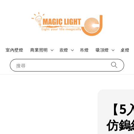
室內壁燈
商業照明
崁燈
吊燈
吸頂燈
桌燈
搜尋
【5入
仿鎢