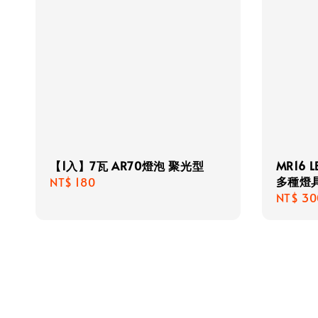
【1入】7瓦 AR70燈泡 聚光型
MR16 
多種燈
Regular
NT$ 180
Regula
NT$ 30
price
price