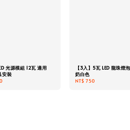
LED 光源模組 12瓦 適用
【3入】5瓦 LED 龍珠燈泡
具安裝
奶白色
r
0
Regular
NT$ 750
price