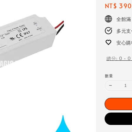
Regular
NT$ 390
price
全館滿
多元支付
安心購
總分:
0
-
0
數量