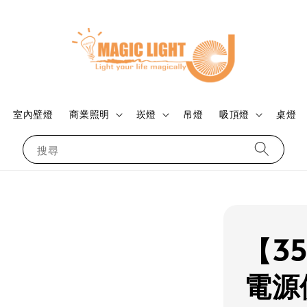
室內壁燈
商業照明
崁燈
吊燈
吸頂燈
桌燈
搜尋
【3
電源