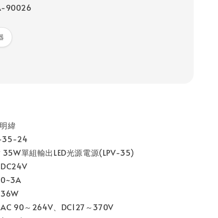
-90026
器
明緯
35-24
35W單組輸出LED光源電源(LPV-35)
DC24V
0~3A
36W
C 90～264V、DC127～370V