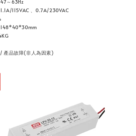
7～63Hz
1A/115VAC 、0.7A/230VAC
%
48*40*30mm
4KG
國
/ 產品故障(非人為因素)