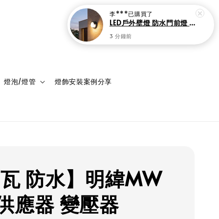
登入
購物車
燈泡/燈管
燈飾安裝案例分享
5瓦 防水】明緯MW
供應器 變壓器