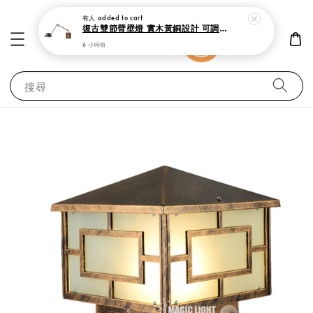
有人
added to cart
復古雙節臂壁燈 實木黃銅設計 可調式工作閱讀燈
6 小時前
搜尋