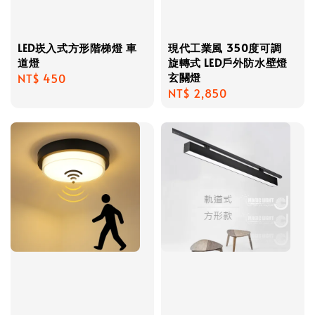
LED崁入式方形階梯燈 車
現代工業風 350度可調
道燈
旋轉式 LED戶外防水壁燈
玄關燈
Regular
NT$ 450
Regular
NT$ 2,850
price
price