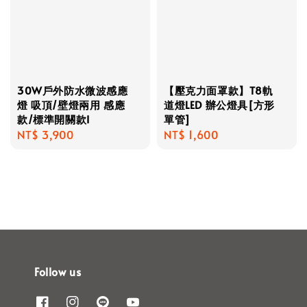
30W戶外防水微波感應
【壓克力面罩款】T8軌
燈 吸頂/壁燈兩用 感應
道燈LED 辦公燈具[方形
款/標準開關款I
單管]
Regular
NT$ 3,900
Regular
NT$ 1,600
price
price
Follow us