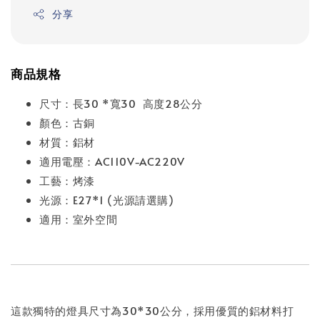
分享
商品規格
尺寸：長30 *寬30 高度28公分
顏色：古銅
材質：鋁材
適用電壓：AC110V-AC220V
工藝：烤漆
光源：E27*1 (光源請選購)
適用：室外空間
這款獨特的燈具尺寸為30*30公分，採用優質的鋁材料打