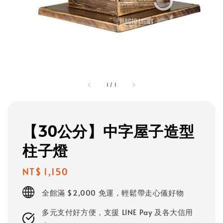
1
/
1
【30公分】中字屋子造型
柱子燈
Regular
NT$ 1,150
price
全館滿 $2,000 免運，輕鬆帶走心儀好物
多元支付好方便，支援 LINE Pay 及各大信用