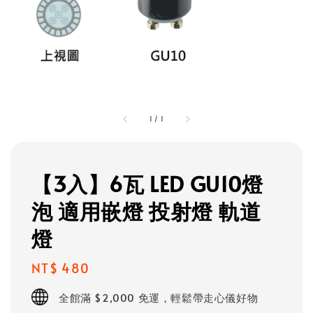
1
/
1
【3入】6瓦 LED GU10燈
泡 適用嵌燈 投射燈 軌道
燈
Regular
NT$ 480
price
全館滿 $2,000 免運，輕鬆帶走心儀好物