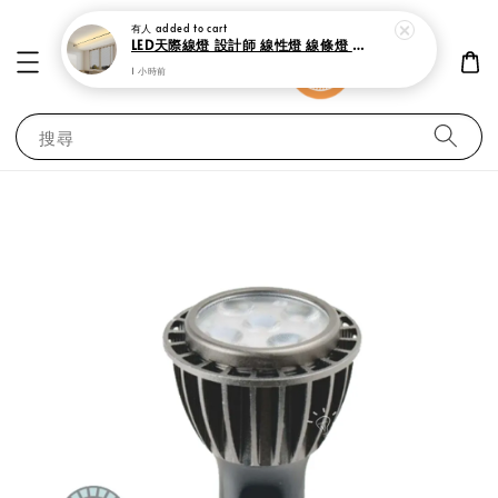
有人
added to cart
LED天際線燈 設計師 線性燈 線條燈 鋼帶燈
1 小時前
搜尋