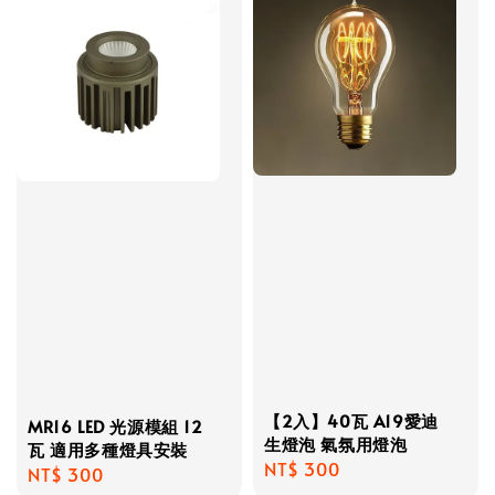
【2入】40瓦 A19愛迪
MR16 LED 光源模組 12
生燈泡 氣氛用燈泡
瓦 適用多種燈具安裝
Regular
NT$ 300
Regular
NT$ 300
price