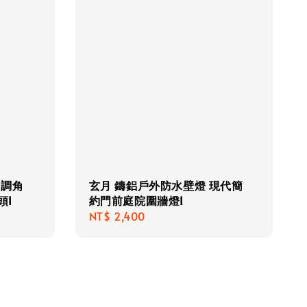
可調角
玄月 鑄鋁戶外防水壁燈 現代簡
頭I
約門前庭院圍牆燈I
Regular
NT$ 2,400
price