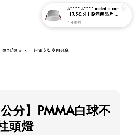
登入
購物車
燈泡/燈管
燈飾安裝案例分享
5公分】PMMA白球不
柱頭燈