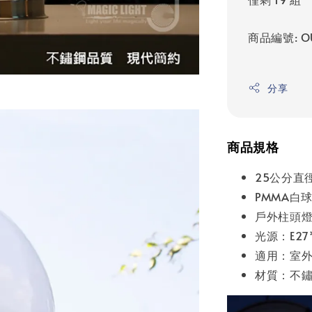
商品編號: OU
分享
商品規格
25公分直
PMMA白
戶外柱頭
光源：E27
適用：室
材質：不