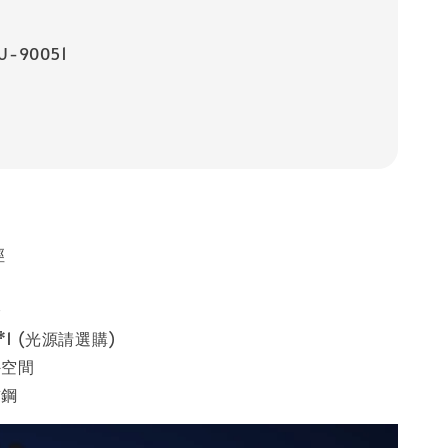
-90051
徑
球
燈
*1 (光源請選購)
外空間
鏽鋼