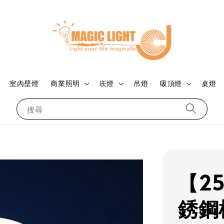
室內壁燈
商業照明
崁燈
吊燈
吸頂燈
桌燈
搜尋
【2
銹鋼