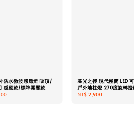
外防水微波感應燈 吸頂/
暮光之徑 現代極簡 LED 
用 感應款/標準開關款
戶外地柱燈 270度旋轉燈
r
700
Regular
NT$ 2,900
price