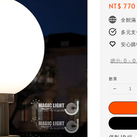
Regular
NT$ 770
price
全館滿
多元支付
安心購
總分:
0
-
0
數量
僅剩 19 組