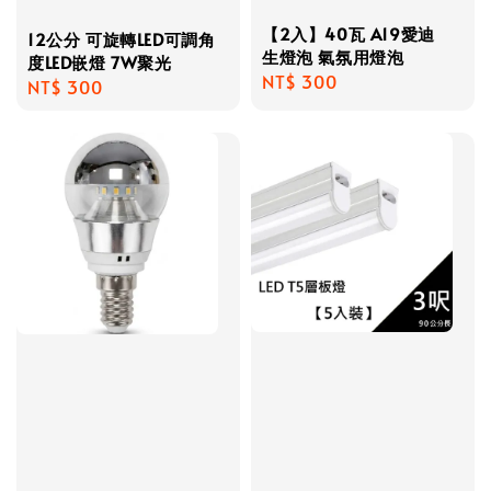
【2入】40瓦 A19愛迪
12公分 可旋轉LED可調角
生燈泡 氣氛用燈泡
度LED嵌燈 7W聚光
Regular
NT$ 300
Regular
NT$ 300
price
price