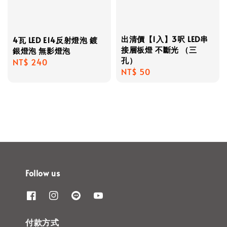
出清價【1入】3呎 LED串
4瓦 LED E14反射燈泡 鍍
接層板燈 不斷光 （三
銀燈泡 無影燈泡
孔）
Regular
NT$ 240
Regular
NT$ 50
price
price
Follow us
付款方式