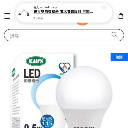
有人
added to cart
復古雙節臂壁燈 實木黃銅設計 可調式工作閱讀燈
7 小時前
搜尋
箱購