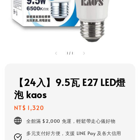
1
/
1
【24入】9.5瓦 E27 LED燈
泡 kaos
Regular
NT$ 1,320
price
全館滿 $2,000 免運，輕鬆帶走心儀好物
多元支付好方便，支援 LINE Pay 及各大信用