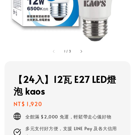
1
/
3
【24入】12瓦 E27 LED燈
泡 kaos
Regular
NT$ 1,920
price
全館滿 $2,000 免運，輕鬆帶走心儀好物
多元支付好方便，支援 LINE Pay 及各大信用