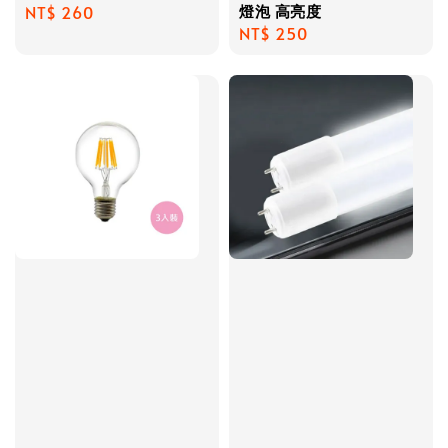
燈泡 高亮度
Regular
NT$ 260
Regular
NT$ 250
price
price