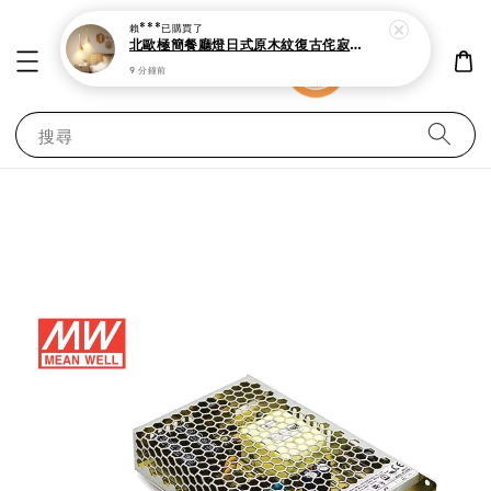
賴***
已購買了
北歐極簡餐廳燈日式原木紋復古侘寂吊燈
9 分鐘前
搜尋