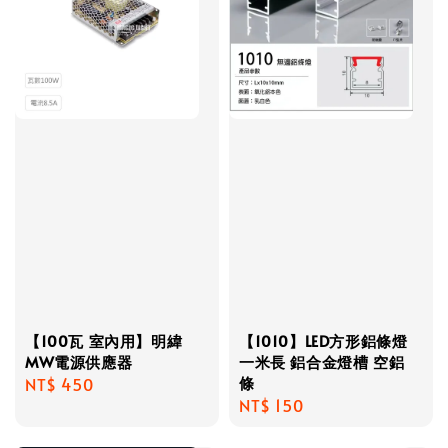
【100瓦 室內用】明緯
【1010】LED方形鋁條燈
MW電源供應器
一米長 鋁合金燈槽 空鋁
條
Regular
NT$ 450
Regular
NT$ 150
price
price