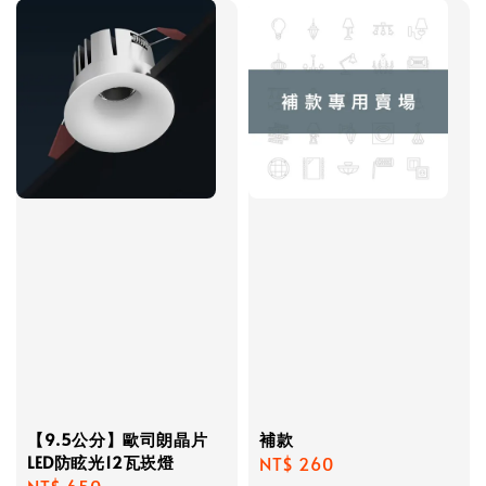
【9.5公分】歐司朗晶片
補款
LED防眩光12瓦崁燈
Regular
NT$ 260