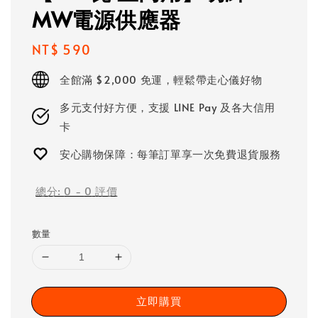
MW電源供應器
Regular
NT$ 590
price
全館滿 $2,000 免運，輕鬆帶走心儀好物
多元支付好方便，支援 LINE Pay 及各大信用
卡
安心購物保障：每筆訂單享一次免費退貨服務
總分:
0
-
0
評價
數量
立即購買