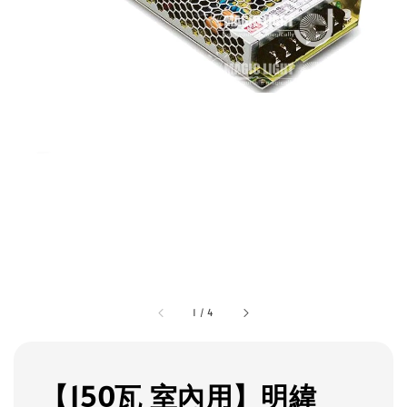
1
/
4
【150瓦 室內用】明緯