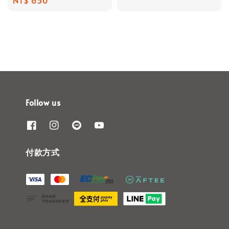
Regular
NT$ 650
price
price
Follow us
付款方式