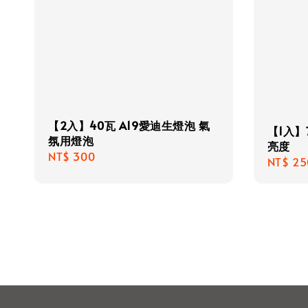
【2入】40瓦 A19愛迪生燈泡 氣
【1入】7
氛用燈泡
亮度
Regular
NT$ 300
Regula
NT$ 25
price
price