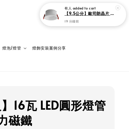
有人
added to cart
【9.5公分】歐司朗晶片 窄邊框LED防眩崁燈 10瓦
19 分鐘前
登入
購物車
燈泡/燈管
燈飾安裝案例分享
】16瓦 LED圓形燈管
力磁鐵