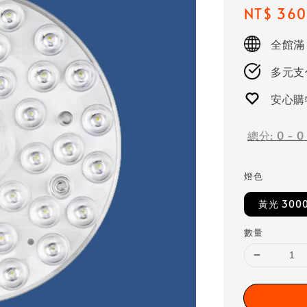
Regular
NT$ 360
price
全館滿
多元支付
安心購
總分:
0
-
0
燈色
黃光 300
數量