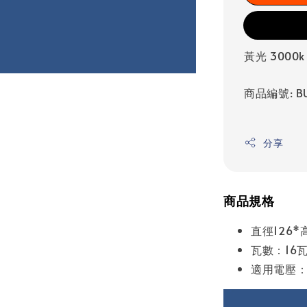
黃光 3000k
商品編號: BU
分享
商品規格
直徑126*
瓦數：16
適用電壓：A