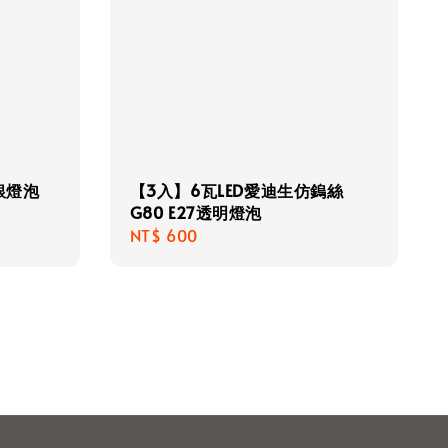
鍍銀燈泡
【3入】6瓦LED愛迪生仿鎢絲
G80 E27透明燈泡
Regular
NT$ 600
price