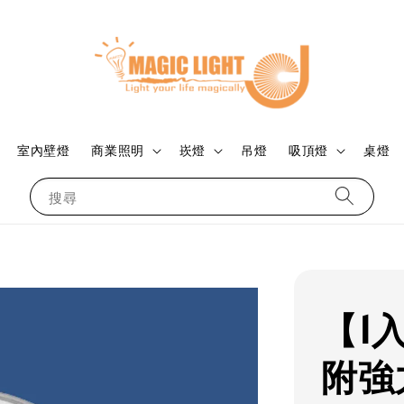
室內壁燈
商業照明
崁燈
吊燈
吸頂燈
桌燈
搜尋
【1入
附強