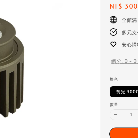
Regular
NT$ 300
price
全館滿
多元支付
安心購
總分:
0
-
0
燈色
黃光 300
數量