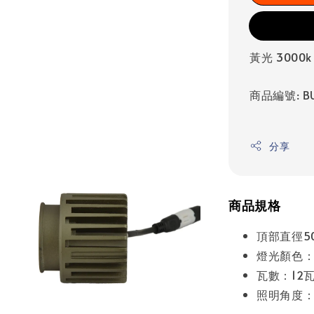
黃光 3000k
商品編號: BU
分享
商品規格
頂部直徑50
燈光顏色：
瓦數：12
照明角度：