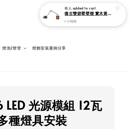
有人
added to cart
復古雙節臂壁燈 實木黃銅設計 可調式工作閱讀燈
1 小時前
登入
購物車
燈泡/燈管
燈飾安裝案例分享
6 LED 光源模組 12瓦
多種燈具安裝