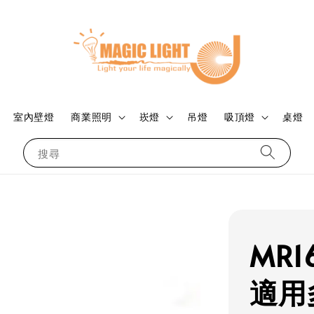
室內壁燈
商業照明
崁燈
吊燈
吸頂燈
桌燈
搜尋
MR1
適用