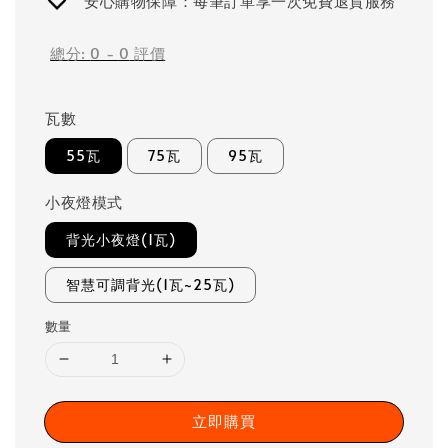
安心購物保障：每筆訂單享一次免費退貨服務
總分:
0
-
0
評價
瓦數
55瓦
75瓦
95瓦
小夜燈模式
背光小夜燈(1瓦)
智慧可調背光(1瓦~25瓦)
數量
立即購買