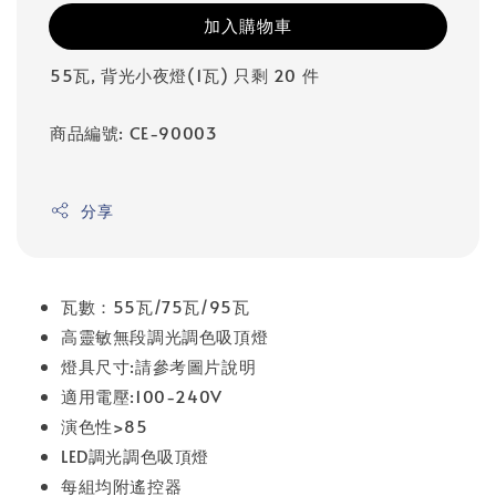
加入購物車
55瓦, 背光小夜燈(1瓦) 只剩 20 件
商品編號: CE-90003
分享
瓦數：55瓦/75瓦/95瓦
高靈敏無段調光調色吸頂燈
燈具尺寸:請參考圖片說明
適用電壓:100-240V
演色性>85
LED調光調色吸頂燈
每組均附遙控器