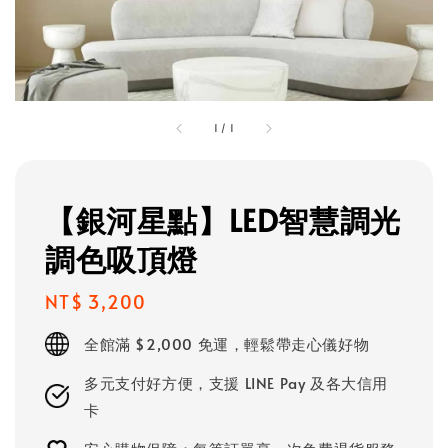
1
/
1
【銀河星點】LED智慧調光
調色吸頂燈
Regular
NT$ 3,200
price
全館滿 $2,000 免運，輕鬆帶走心儀好物
多元支付好方便，支援 LINE Pay 及各大信用
卡