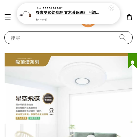
復古雙節臂壁燈 實木黃銅設計 可調式工作閱讀燈
10 小時前
搜尋
台灣製