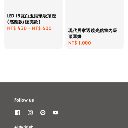
LED 13瓦白玉銀環吸頂燈
(感應款/恆亮款)
Regular
NT$ 430
-
NT$ 600
現代居家透鏡光點室內吸
price
頂單燈
Regular
NT$ 1,000
price
Follow us
付款方式