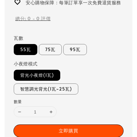
安心購物保障：每筆訂單享一次免費退貨服務
總分:
0
-
0
評價
瓦數
55瓦
75瓦
95瓦
小夜燈模式
背光小夜燈(1瓦)
智慧調光背光(1瓦~25瓦)
數量
立即購買