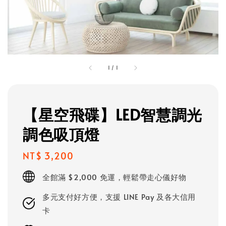
1
/
1
【星空飛碟】LED智慧調光
調色吸頂燈
Regular
NT$ 3,200
price
全館滿 $2,000 免運，輕鬆帶走心儀好物
多元支付好方便，支援 LINE Pay 及各大信用
卡