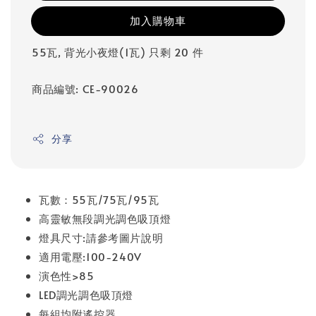
加入購物車
55瓦, 背光小夜燈(1瓦) 只剩 20 件
商品編號: CE-90026
分享
瓦數：55瓦/75瓦/95瓦
高靈敏無段調光調色吸頂燈
燈具尺寸:請參考圖片說明
適用電壓:100-240V
演色性>85
LED調光調色吸頂燈
每組均附遙控器