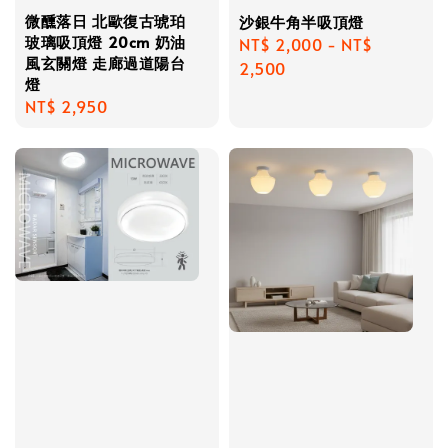
微醺落日 北歐復古琥珀
沙銀牛角半吸頂燈
玻璃吸頂燈 20cm 奶油
Regular
NT$ 2,000
-
NT$
風玄關燈 走廊過道陽台
price
2,500
燈
Regular
NT$ 2,950
price