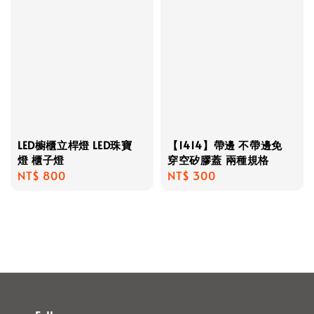
LED櫥櫃立桿燈 LED珠寶
【1414】帶邊 不帶邊免
燈 櫃子燈
穿空矽膠蓋 兩種規格
Regular
NT$ 800
Regular
NT$ 300
price
price