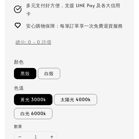
多元支付好方便，支援 LINE Pay 及各大信用
卡
安心購物保障：每筆訂單享一次免費退貨服務
總分:
0
-
0
評價
顏色
黑殼
白殼
色溫
黃光 3000k
太陽光 4000k
白光 6000k
數量