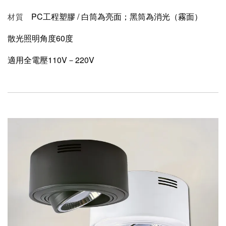
PC工程塑膠 /
白筒為亮面；黑
筒
為消光（霧面）
材質
散光照明角度60度
適用全電壓110V－220V