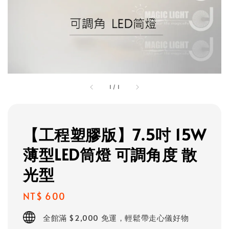
1
/
1
【工程塑膠版】7.5吋 15W
薄型LED筒燈 可調角度 散
光型
Regular
NT$ 600
price
全館滿 $2,000 免運，輕鬆帶走心儀好物