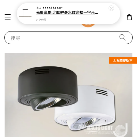
有人
added to cart
光影流動 北歐輕奢水紋冰褶一字吊燈 150cm 現代極簡黑 中島吧檯餐廳燈
3 小時前
搜尋
工程塑膠版本