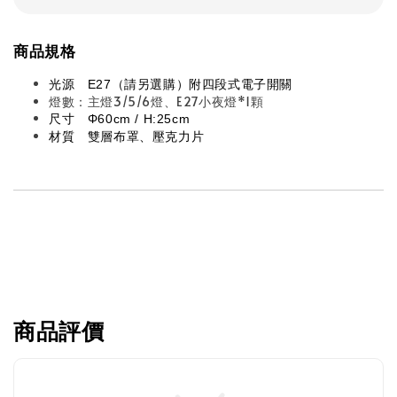
商品規格
光源　E27（請另選購）附四段式電子開關
燈數：主燈3/5/6燈、E27小夜燈*1顆
尺寸　Φ60cm / H:25cm
材質　雙層布罩、壓克力片
商品評價