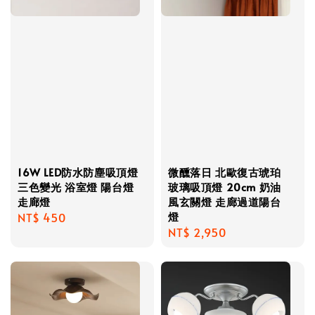
16W LED防水防塵吸頂燈
微醺落日 北歐復古琥珀
三色變光 浴室燈 陽台燈
玻璃吸頂燈 20cm 奶油
走廊燈
風玄關燈 走廊過道陽台
燈
Regular
NT$ 450
Regular
NT$ 2,950
price
price