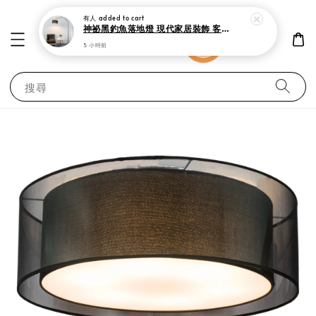
有人
added to cart
神祕黑釣魚落地燈 現代家居裝飾 客廳 書房與臥室立燈
5 小時前
搜尋