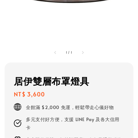
1
/
1
居伊雙層布罩燈具
Regular
NT$ 3,600
price
全館滿 $2,000 免運，輕鬆帶走心儀好物
多元支付好方便，支援 LINE Pay 及各大信用
卡