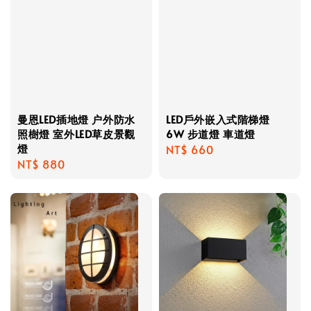
曼恩LED插地燈 户外防水
LED戶外嵌入式階梯燈
照樹燈 室外LED草皮景觀
6W 步道燈 車道燈
燈
Regular
NT$ 660
Regular
NT$ 880
price
price