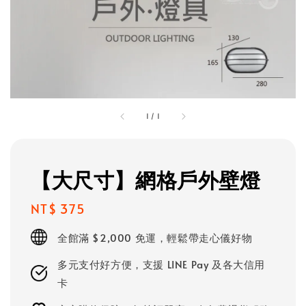
1
/
1
【大尺寸】網格戶外壁燈
Regular
NT$ 375
price
全館滿 $2,000 免運，輕鬆帶走心儀好物
多元支付好方便，支援 LINE Pay 及各大信用
卡