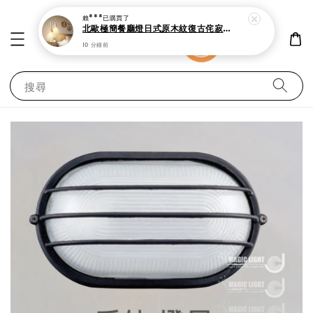
賴***
已購買了
北歐極簡餐廳燈日式原木紋復古侘寂吊燈
10 分鐘前
搜尋