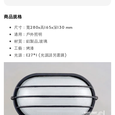
商品規格
尺寸：寬280x高165x深130 mm
適用：戶外照明
材質：鋁製品,玻璃
工藝：烤漆
光源：E27*1 (光源請另選購)