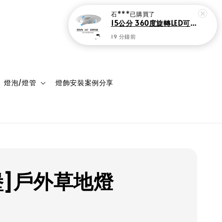
石***
已購買了
15公分 360度旋轉LED可調角度LED嵌燈
19 分鐘前
登入
購物車
燈泡/燈管
燈飾安裝案例分享
堡]戶外草地燈