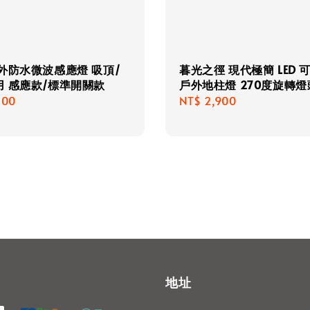
外防水微波感應燈 吸頂/
暮光之徑 現代極簡 LED 
用 感應款/標準開關款
戶外地柱燈 270度旋轉燈
r
700
Regular
NT$ 2,900
price
地址