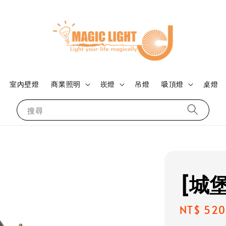
室內壁燈
商業照明
崁燈
吊燈
吸頂燈
桌燈
搜尋
[城
Regular
NT$ 520
price