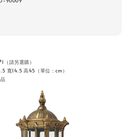
U-90009
7*1（請另選購）
.5 寬14.5 高45（單位：cm）
製品