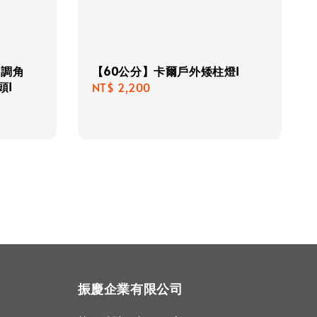
可調角
【60公分】卡爾戶外矮柱燈I
頭I
Regular
NT$ 2,200
price
振慶企業有限公司