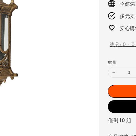
全館滿
多元支付
安心購
總分:
0
-
0
數量
僅剩 10 組