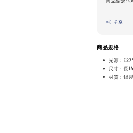
商品編號: O
分享
商品規格
光源：E2
尺寸：長14
材質：鋁