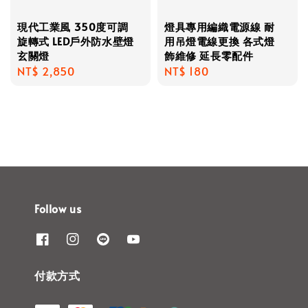
現代工業風 350度可調
燈具專用編織電源線 耐
旋轉式 LED戶外防水壁燈
用吊燈電線更換 各式燈
玄關燈
飾維修 延長零配件
Regular
NT$ 2,850
Regular
NT$ 180
price
price
Follow us
付款方式