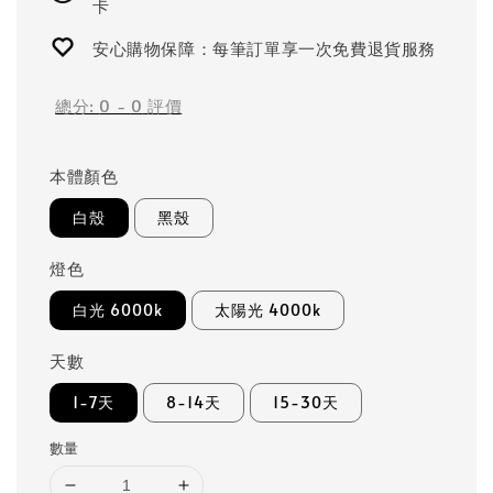
卡
安心購物保障：每筆訂單享一次免費退貨服務
總分:
0
-
0
評價
本體顏色
白殼
黑殼
燈色
白光 6000k
太陽光 4000k
天數
1-7天
8-14天
15-30天
數量