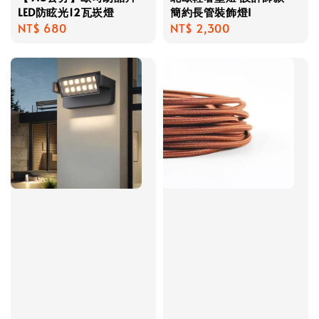
LED防眩光12瓦崁燈
簡約長管裝飾燈I
Regular
NT$ 680
Regular
NT$ 2,300
price
price