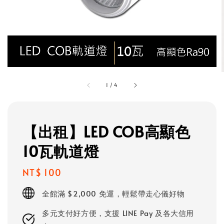
1
/
4
【出租】LED COB高顯色
10瓦軌道燈
Regular
NT$ 100
price
全館滿 $2,000 免運，輕鬆帶走心儀好物
多元支付好方便，支援 LINE Pay 及各大信用