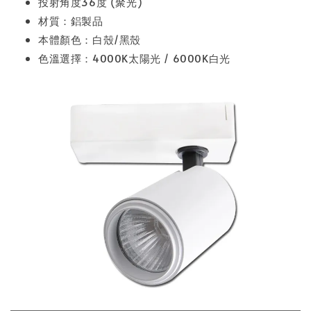
投射角度36度 (聚光)
材質：鋁製品
本體顏色：白殼/黑殼
色溫選擇：4000K太陽光 / 6000K白光