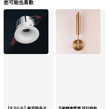
您可能也喜歡
【9.5公分】歐司朗晶片
北歐輕奢壁燈 設計師款