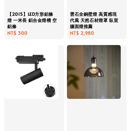
【2015】LED方形鋁條
雲石全銅壁燈 高質感現
燈 一米長 鋁合金燈槽 空
代風 天然石材燈罩 臥室
鋁條
牆面燈推薦
Regular
NT$ 300
Regular
NT$ 2,980
price
price