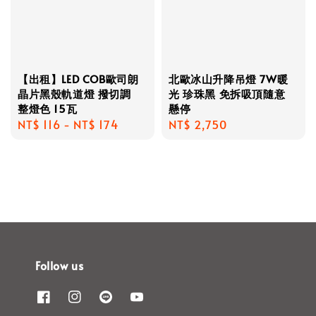
【出租】LED COB歐司朗
北歐冰山升降吊燈 7W暖
晶片黑殼軌道燈 撥切調
光 珍珠黑 免拆吸頂隨意
整燈色 15瓦
懸停
Regular
NT$ 116
-
NT$ 174
Regular
NT$ 2,750
price
price
Follow us