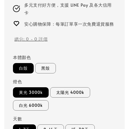
多元支付好方便，支援 LINE Pay 及各大信用
卡
安心購物保障：每筆訂單享一次免費退貨服務
總分:
0
-
0
評價
本體顏色
白殼
黑殼
燈色
黃光 3000k
太陽光 4000k
白光 6000k
天數