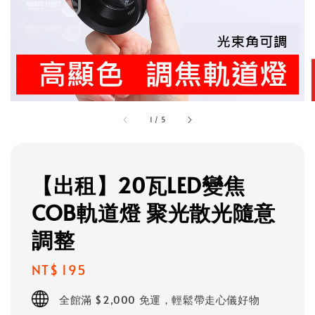
1
/
5
【出租】20瓦LED變焦
COB軌道燈 聚光散光隨意
調整
Regular
NT$ 195
price
全館滿 $2,000 免運，輕鬆帶走心儀好物