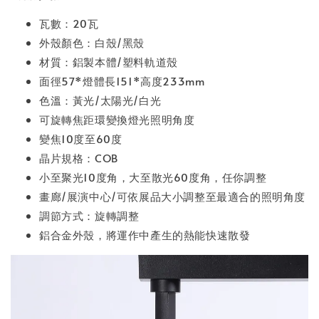
瓦數：20瓦
外殼顏色：白殼/黑殼
材質：鋁製本體/塑料軌道殼
面徑57*燈體長151*高度233mm
色溫：黃光/太陽光/白光
可旋轉焦距環變換燈光照明角度
變焦10度至60度
晶片規格：COB
小至聚光10度角，大至散光60度角，任你調整
畫廊/展演中心/可依展品大小調整至最適合的照明角度
調節方式：旋轉調整
鋁合金外殼，將運作中產生的熱能快速散發