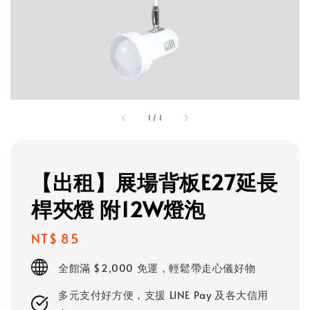
1
/
1
【出租】展場背板E27延長
桿夾燈 附12W燈泡
Regular
NT$ 85
price
全館滿 $2,000 免運，輕鬆帶走心儀好物
多元支付好方便，支援 LINE Pay 及各大信用