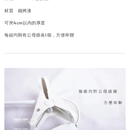
材質 鐵烤漆
可夾4cm以內的厚度
每組均附有公母插各1個，方便串聯