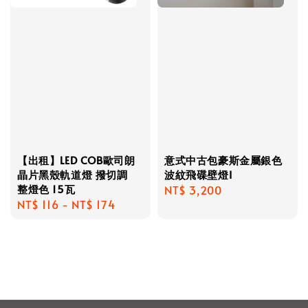
【出租】LED COB歐司朗
意式中古包豪斯金屬銀色
晶片黑殼軌道燈 撥切調
波紋飛碟壁燈I
整燈色 15瓦
Regular
NT$ 3,200
Regular
NT$ 116
-
NT$ 174
price
price