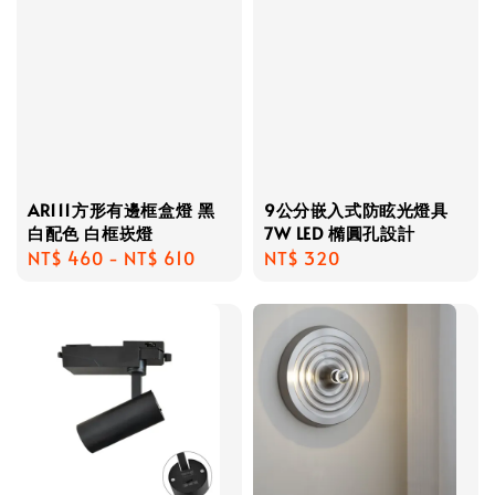
AR111方形有邊框盒燈 黑
9公分嵌入式防眩光燈具
白配色 白框崁燈
7W LED 橢圓孔設計
Regular
NT$ 460
-
NT$ 610
Regular
NT$ 320
price
price