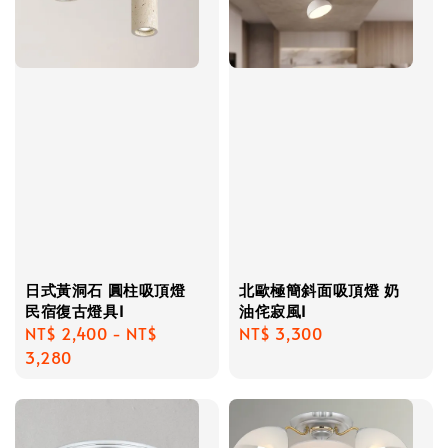
日式黃洞石 圓柱吸頂燈
北歐極簡斜面吸頂燈 奶
民宿復古燈具I
油侘寂風I
Regular
NT$ 2,400
-
NT$
Regular
NT$ 3,300
price
3,280
price