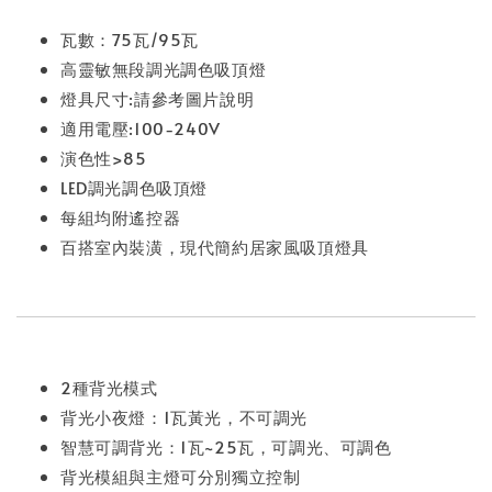
瓦數：75瓦/95瓦
高靈敏無段調光調色吸頂燈
燈具尺寸:請參考圖片說明
適用電壓:100-240V
演色性>85
LED調光調色吸頂燈
每組均附遙控器
百搭室內裝潢，現代簡約居家風吸頂燈具
2種背光模式
背光小夜燈：1瓦黃光，不可調光
智慧可調背光：1瓦~25瓦，可調光、可調色
背光模組與主燈可分別獨立控制