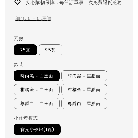
安心購物保障：每筆訂單享一次免費退貨服務
總分:
0
-
0
評價
瓦數
75瓦
95瓦
款式
時尚黑 - 白玉面
時尚黑 - 星點面
柑橘金 - 白玉面
柑橘金 - 星點面
尊爵白 - 白玉面
尊爵白 - 星點面
小夜燈模式
背光小夜燈(1瓦)