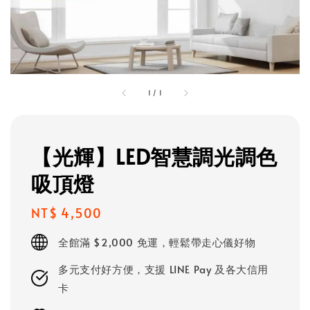
1
/
1
【光輝】LED智慧調光調色
吸頂燈
Regular
NT$ 4,500
price
全館滿 $2,000 免運，輕鬆帶走心儀好物
多元支付好方便，支援 LINE Pay 及各大信用
卡