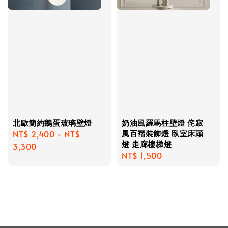
北歐簡約鵝蛋玻璃壁燈
奶油風羅馬柱壁燈 侘寂
風百褶裝飾燈 臥室床頭
Regular
NT$ 2,400
-
NT$
燈 走廊樓梯燈
price
3,300
Regular
NT$ 1,500
price