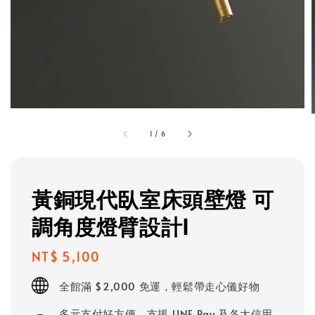
1
/
6
黃銅現代臥室床頭壁燈 可
調角度燈臂設計I
Regular
NT$ 5,100
price
全館滿 $2,000 免運，輕鬆帶走心儀好物
多元支付好方便，支援 LINE Pay 及各大信用