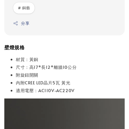
# 銅藝
分享
壁燈規格
材質：黃銅
尺寸：高17*長12*離牆10公分
附旋鈕開關
內附CREE LED晶片5瓦 黃光
適用電壓：AC110V-AC220V