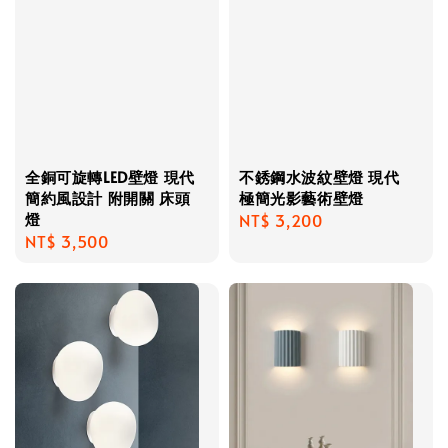
全銅可旋轉LED壁燈 現代
不銹鋼水波紋壁燈 現代
簡約風設計 附開關 床頭
極簡光影藝術壁燈
燈
Regular
NT$ 3,200
Regular
NT$ 3,500
price
price