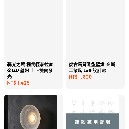
暮光之境 極簡輕奢拉絲
復古馬蹄造型壁燈 金屬
金LED 壁燈 上下雙向發
工業風 Loft 設計款
光
Regular
NT$ 1,800
Regular
NT$ 1,425
price
price