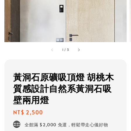
1
/
3
黃洞石原礦吸頂燈 胡桃木
質感設計自然系黃洞石吸
壁兩用燈
Regular
NT$ 2,500
price
全館滿 $2,000 免運，輕鬆帶走心儀好物