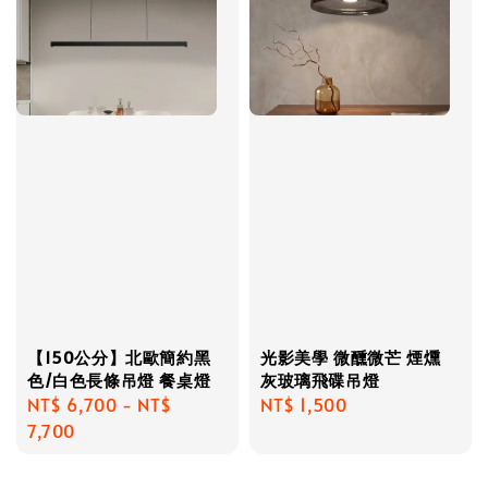
【150公分】北歐簡約黑
光影美學 微醺微芒 煙燻
色/白色長條吊燈 餐桌燈
灰玻璃飛碟吊燈
Regular
NT$ 6,700
-
NT$
Regular
NT$ 1,500
price
7,700
price