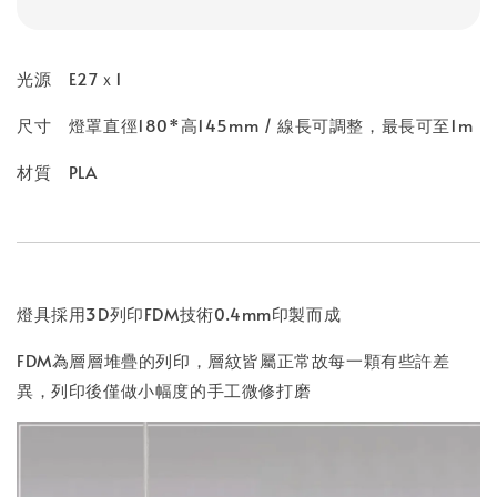
光源 E27ｘ1
尺寸 燈罩直徑180*高145mm / 線長可調整，最長可至1m
材質 PLA
燈具採用3D列印FDM技術0.4mm印製而成
FDM為層層堆疊的列印，層紋皆屬正常故每一顆有些許差
異，列印後僅做小幅度的手工微修打磨