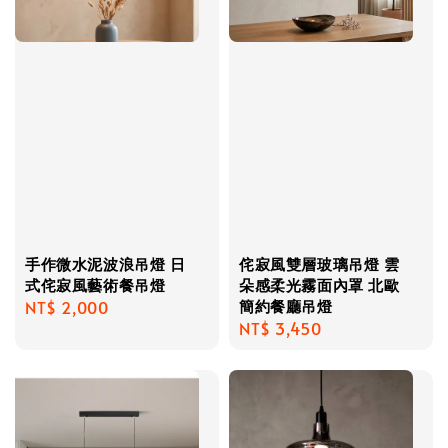
手作微水泥波浪吊燈 日
侘寂風雙層玻璃吊燈 雲
式侘寂風藝術餐吊燈
朵感柔光霧面內罩 北歐
簡約餐廳吊燈
Regular
NT$ 2,000
Regular
NT$ 3,450
price
price