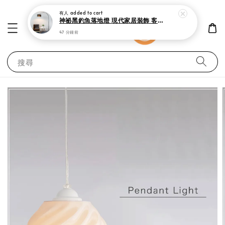
有人
added to cart
神祕黑釣魚落地燈 現代家居裝飾 客廳 書房與臥室立燈
47 分鐘前
搜尋