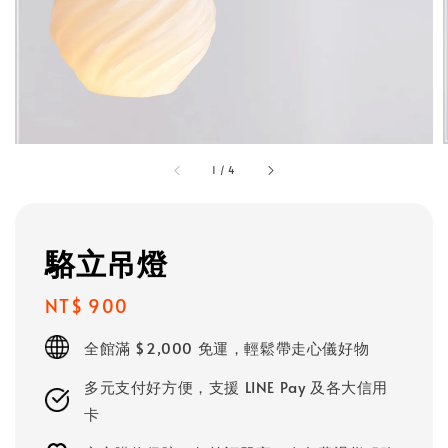
1
/
4
駱立吊燈
Regular
NT$ 900
price
全館滿 $2,000 免運，輕鬆帶走心儀好物
多元支付好方便，支援 LINE Pay 及各大信用
卡