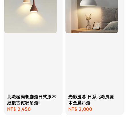
北歐極簡餐廳燈日式原木
光影漫暮 日系北歐風原
紋復古侘寂吊燈I
木金屬吊燈
Regular
NT$ 2,450
Regular
NT$ 2,000
price
price