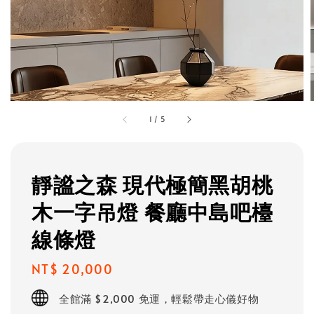
1
/
5
靜謐之森 現代極簡黑胡桃
木一字吊燈 餐廳中島吧檯
線條燈
Regular
NT$ 20,000
price
全館滿 $2,000 免運，輕鬆帶走心儀好物