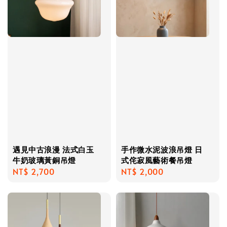
遇見中古浪漫 法式白玉
手作微水泥波浪吊燈 日
牛奶玻璃黃銅吊燈
式侘寂風藝術餐吊燈
Regular
NT$ 2,700
Regular
NT$ 2,000
price
price