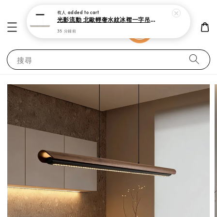
光影流動 北歐輕奢水紋冰褶一字吊燈 150cm 現代極簡黑 中島吧檯餐廳燈
35 分鐘前
搜尋