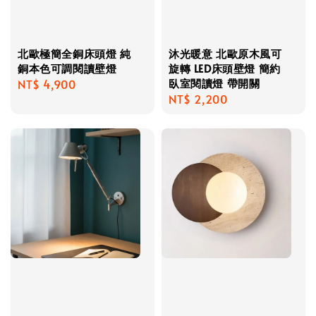
北歐極簡全銅床頭燈 純
沐光暖意 北歐原木風可
銅本色可調閱讀壁燈
旋轉 LED床頭壁燈 簡約
臥室閱讀燈 帶開關
Regular
NT$ 4,900
Regular
NT$ 2,200
price
price