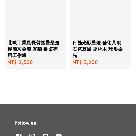
北歐工業風長臂摺疊壁燈
日蝕光影壁燈 藝術黃洞
極簡灰金屬 閱讀 書桌專
石侘寂風 胡桃木 球形柔
用工作燈
光
Regular
NT$ 2,500
Regular
NT$ 3,200
price
price
Follow us