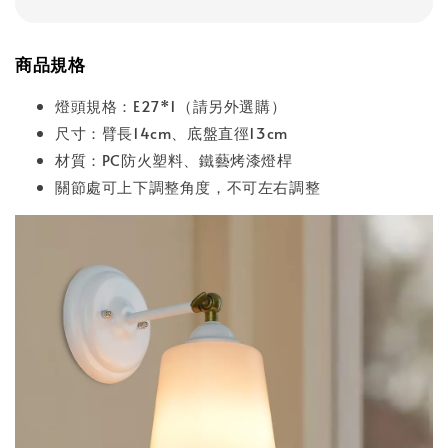
商品規格
燈頭規格：E27*1（請另外選購）
尺寸：臂長14cm、底盤直徑13cm
材質：PC防火塑料、鐵藝烤漆燈桿
關節處可上下調整角度，不可左右調整