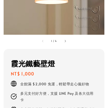
1
/
4
霞光鐵藝壁燈
Regular
NT$ 1,000
price
全館滿 $2,000 免運，輕鬆帶走心儀好物
多元支付好方便，支援 LINE Pay 及各大信用
卡