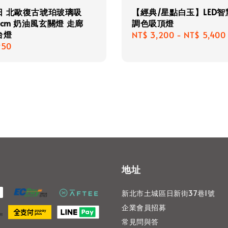
日 北歐復古琥珀玻璃吸
【經典/星點白玉】LED
0cm 奶油風玄關燈 走廊
調色吸頂燈
台燈
Regular
NT$ 3,200
-
NT$ 5,400
r
950
price
地址
新北市土城區日新街37巷1號
企業會員招募
常見問與答