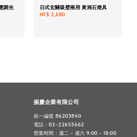
智慧調光
日式玄關吸壁兩用 黃洞石燈具
Regular
NT$ 2,680
price
振慶企業有限公司
統一編號 86203840
電話：02-22653662
營業時間：週二 - 週六 9:00 - 18:00