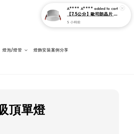
A**** A****
added to cart
【7.5公分】歐司朗晶片 窄邊框LED防眩崁燈 7瓦
5 小時前
登入
購物車
燈泡/燈管
燈飾安裝案例分享
吸頂單燈