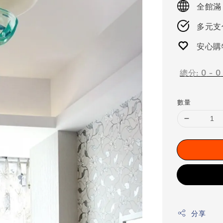
全館滿
多元支付
安心購
總分:
0
-
0
數量
分享