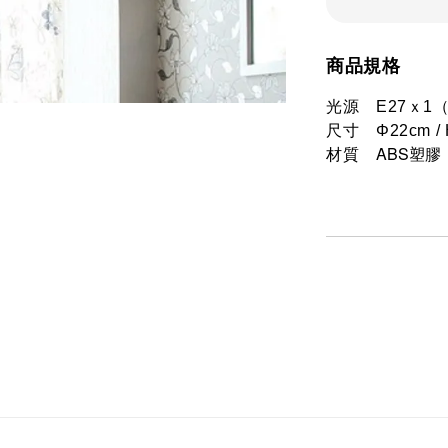
商品規格
光源　E27ｘ1
尺寸　Φ22cm / 
ABS塑膠
材質　