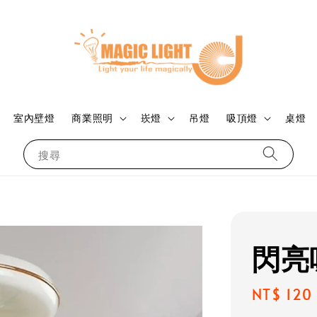
室內壁燈
商業照明
崁燈
吊燈
吸頂燈
桌燈
搜尋
閃亮
Regular
NT$ 120
price