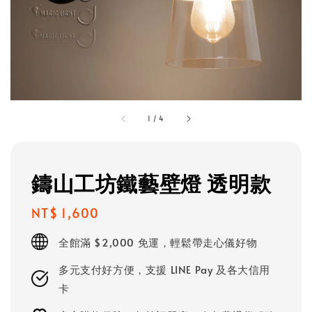
1
/
4
鑄山工坊鐵藝壁燈 透明款
Regular
NT$ 1,600
price
全館滿 $2,000 免運，輕鬆帶走心儀好物
多元支付好方便，支援 LINE Pay 及各大信用
卡