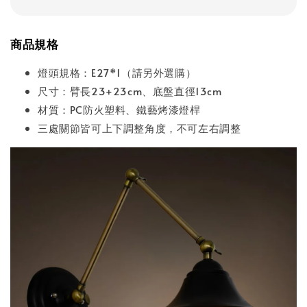
商品規格
燈頭規格：E27*1（請另外選購）
尺寸：臂長23+23cm、底盤直徑13cm
材質：PC防火塑料、鐵藝烤漆燈桿
三處關節皆可上下調整角度，不可左右調整