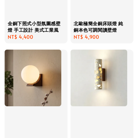
全銅下照式小型氛圍感壁
北歐極簡全銅床頭燈 純
燈 手工設計 美式工業風
銅本色可調閱讀壁燈
Regular
NT$ 4,400
Regular
NT$ 4,900
price
price