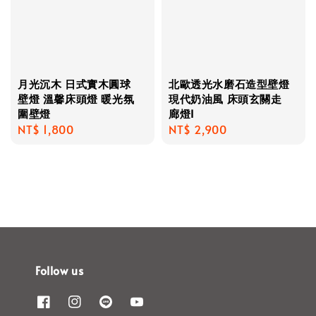
月光沉木 日式實木圓球
北歐透光水磨石造型壁燈
壁燈 溫馨床頭燈 暖光氛
現代奶油風 床頭玄關走
圍壁燈
廊燈I
Regular
NT$ 1,800
Regular
NT$ 2,900
price
price
Follow us