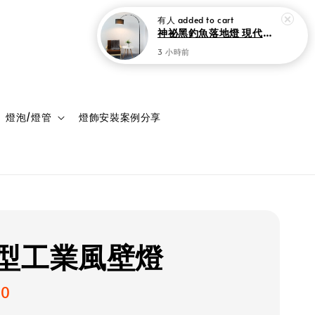
登入
購物車
燈泡/燈管
燈飾安裝案例分享
型工業風壁燈
00