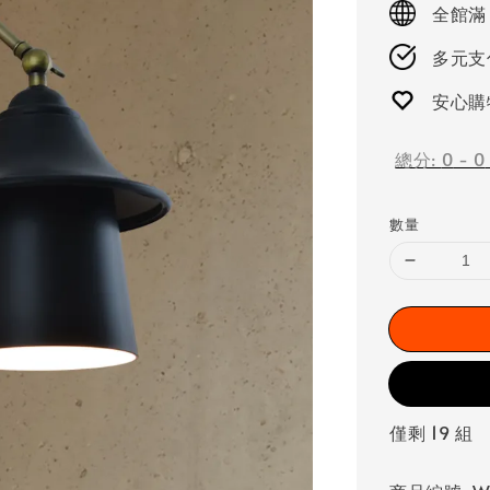
全館滿
多元支付
安心購
總分:
0
-
0
數量
僅剩 19 組