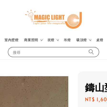
室內壁燈
商業照明
崁燈
吊燈
吸頂燈
桌燈
搜尋
鑄山
Regular
NT$ 1,6
price