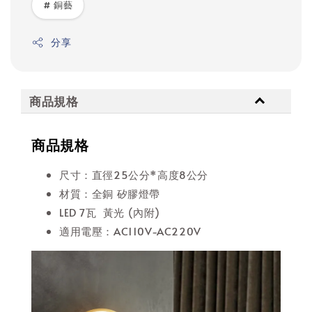
# 銅藝
分享
商品規格
商品規格
尺寸：直徑25公分*高度8公分
材質：全銅 矽膠燈帶
LED 7瓦 黃光 (內附)
適用電壓：AC110V-AC220V