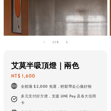
1
/
5
艾莫半吸頂燈｜兩色
Regular
NT$ 1,600
price
全館滿 $2,000 免運，輕鬆帶走心儀好物
多元支付好方便，支援 LINE Pay 及各大信用
卡