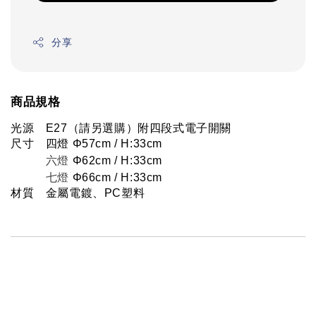
分享
商品規格
光源　E27（請另選購）附四段式電子開關
尺寸　四燈 Φ57cm / H:33cm
六燈
Φ62cm / H:33cm
七燈
Φ66cm / H:33cm
材質　金屬電鍍、PC塑料