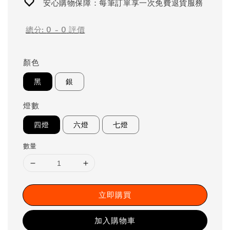
安心購物保障：每筆訂單享一次免費退貨服務
總分:
0
-
0
評價
顏色
黑
銀
燈數
四燈
六燈
七燈
數量
立即購買
加入購物車