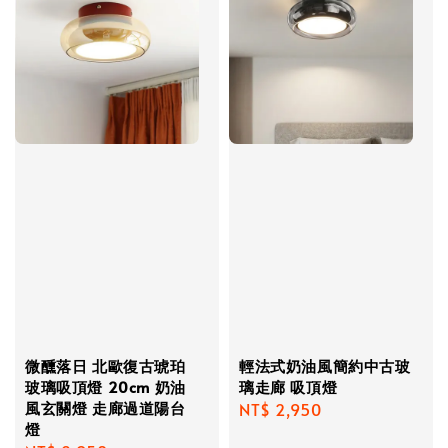
微醺落日 北歐復古琥珀
輕法式奶油風簡約中古玻
玻璃吸頂燈 20cm 奶油
璃走廊 吸頂燈
風玄關燈 走廊過道陽台
Regular
NT$ 2,950
燈
price