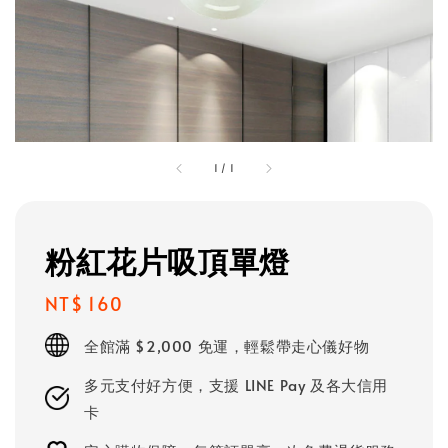
1
/
1
粉紅花片吸頂單燈
Regular
NT$ 160
price
全館滿 $2,000 免運，輕鬆帶走心儀好物
多元支付好方便，支援 LINE Pay 及各大信用
卡