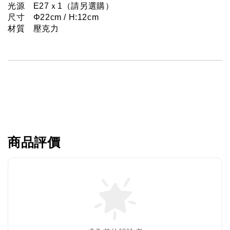
光源　E27ｘ1（請另選購）
尺寸　Φ22cm / H:12cm
材質　壓克力
商品評價