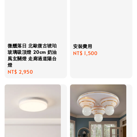
微醺落日 北歐復古琥珀
安裝費用
玻璃吸頂燈 20cm 奶油
Regular
NT$ 1,500
風玄關燈 走廊過道陽台
price
燈
Regular
NT$ 2,950
price