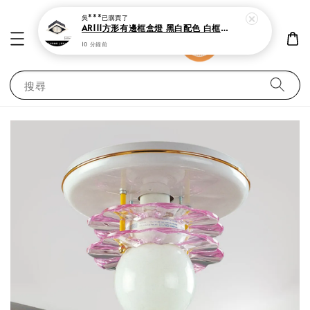
吳***
已購買了
AR111方形有邊框盒燈 黑白配色 白框崁燈
10 分鐘前
搜尋