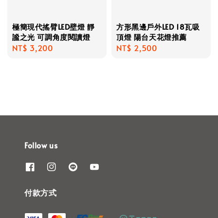
極簡現代搖臂LED壁燈 靜
方形黑邊戶外LED 18瓦吸
謐之光 可調角度閱讀燈
頂燈 陽台天花燈推薦
Regular
NT$ 3,200
Regular
NT$ 2,500
price
price
Follow us
付款方式