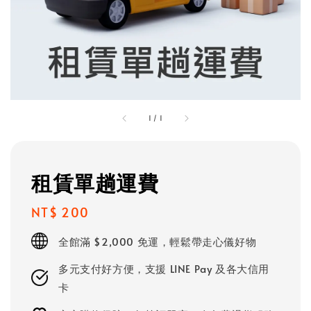
1
/
1
租賃單趟運費
Regular
NT$ 200
price
全館滿 $2,000 免運，輕鬆帶走心儀好物
多元支付好方便，支援 LINE Pay 及各大信用
卡