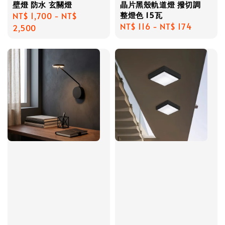
壁燈 防水 玄關燈
晶片黑殼軌道燈 撥切調
整燈色 15瓦
Regular
NT$ 1,700
-
NT$
Regular
NT$ 116
-
NT$ 174
price
2,500
price