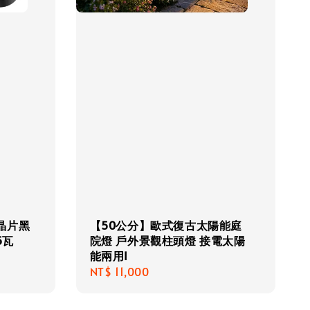
朗晶片黑
【50公分】歐式復古太陽能庭
5瓦
院燈 戶外景觀柱頭燈 接電太陽
能兩用I
Regular
NT$ 11,000
price