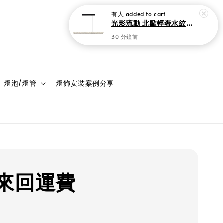
有人
added to cart
光影流動 北歐輕奢水紋冰褶一字吊燈 150cm 現代極簡黑 中島吧檯餐廳燈
30 分鐘前
登入
購物車
燈泡/燈管
燈飾安裝案例分享
來回運費