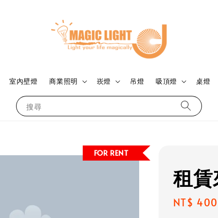
室內壁燈
商業照明
崁燈
吊燈
吸頂燈
桌燈
搜尋
FOR RENT
租賃
Regular
NT$ 400
price