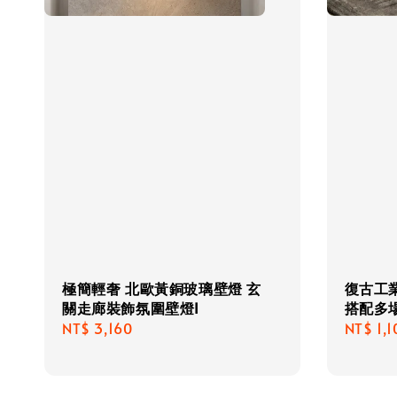
極簡輕奢 北歐黃銅玻璃壁燈 玄
復古工
關走廊裝飾氛圍壁燈I
搭配多
Regular
NT$ 3,160
Regula
NT$ 1,1
price
price