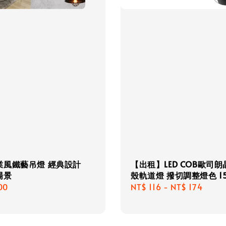
業風鐵藝吊燈 經典設計
【出租】LED COB歐司
場景
殼軌道燈 撥切調整燈色 1
r
00
Regular
NT$ 116
-
NT$ 174
price