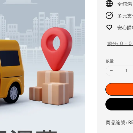
全館滿
多元支付
安心購
總分:
0
-
0
數量
商品編號: RE