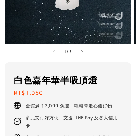
1
/
3
白色嘉年華半吸頂燈
Regular
NT$ 1,050
price
全館滿 $2,000 免運，輕鬆帶走心儀好物
多元支付好方便，支援 LINE Pay 及各大信用
卡