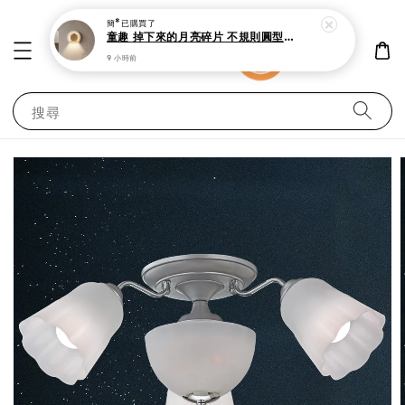
簡*
已購買了
童趣 掉下來的月亮碎片 不規則圓型溫暖柔光氣氛室內壁燈I
9 小時前
搜尋