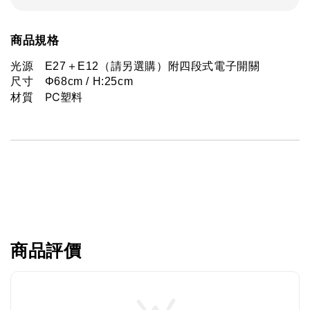
商品規格
光源　E27＋E12（請另選購）附四段式電子開關
尺寸　Φ68cm / H:25cm
PC塑料
材質　
商品評價