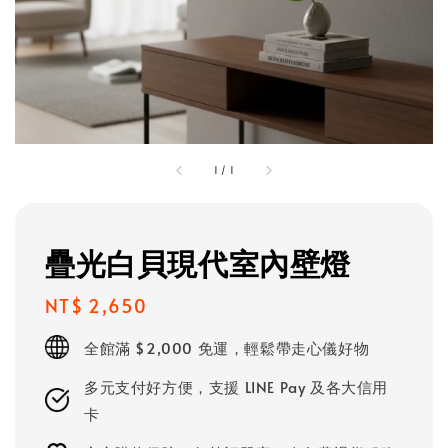
1
/
1
疊光白貝現代室內壁燈
Regular
NT$ 2,650
price
全館滿 $2,000 免運，輕鬆帶走心儀好物
多元支付好方便，支援 LINE Pay 及各大信用
卡