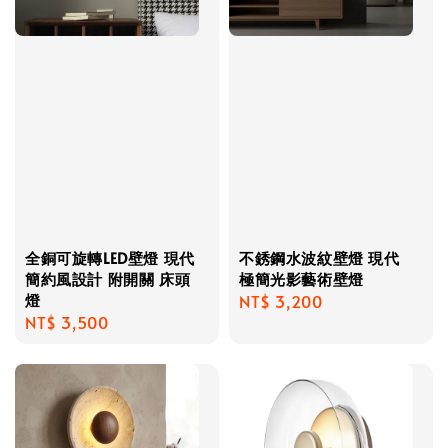
全銅可旋轉LED壁燈 現代
不銹鋼水波紋壁燈 現代
簡約風設計 附開關 床頭
極簡光影藝術壁燈
燈
Regular
NT$ 3,200
Regular
NT$ 3,500
price
price