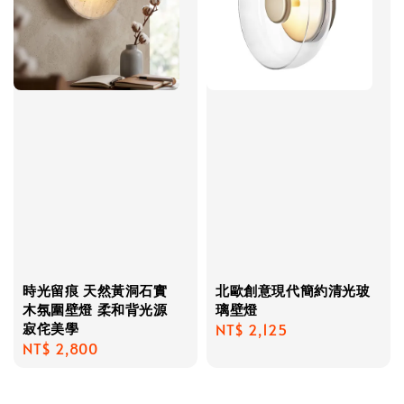
時光留痕 天然黃洞石實
北歐創意現代簡約清光玻
木氛圍壁燈 柔和背光源
璃壁燈
寂侘美學
Regular
NT$ 2,125
Regular
NT$ 2,800
price
price