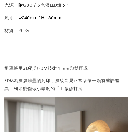
附
ｘ1
光源
G80 / 3色溫LED燈
Φ240mm / H:130mm
尺寸
材質 PETG
燈罩採用3D列印FDM技術１mm印製而成
FDM為層層堆疊的列印，層紋皆屬正常故每一顆有些許差
異，列印後僅做小幅度的手工微修打磨