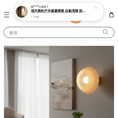
鄭***
已購買了
現代簡約戶外感應壁燈 自動亮燈 防潑水設計
1 小時前
搜尋