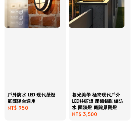
戶外防水 LED 現代壁燈
暮光美學 極簡現代戶外
庭院陽台適用
LED柱頭燈 壓鑄鋁防鏽防
水 圍牆燈 庭院景觀燈
Regular
NT$ 950
Regular
NT$ 3,500
price
price