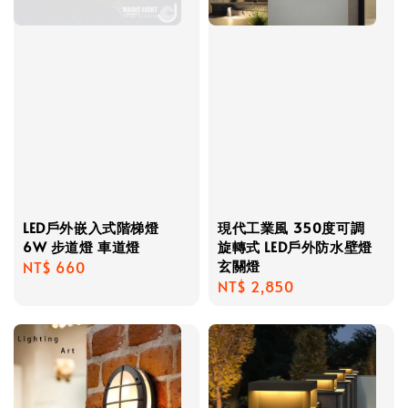
LED戶外嵌入式階梯燈
現代工業風 350度可調
6W 步道燈 車道燈
旋轉式 LED戶外防水壁燈
玄關燈
Regular
NT$ 660
Regular
NT$ 2,850
price
price