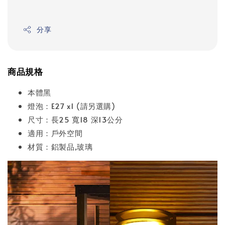
分享
商品規格
本體黑
燈泡：E27 x1 (請另選購)
尺寸：長25 寬18 深13公分
適用：戶外空間
材質：鋁製品,玻璃