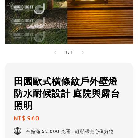
1
/
1
田園歐式橫條紋戶外壁燈
防水耐候設計 庭院與露台
照明
Regular
NT$ 960
price
全館滿 $2,000 免運，輕鬆帶走心儀好物