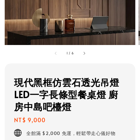
1
/
6
現代黑框仿雲石透光吊燈
LED一字長條型餐桌燈 廚
房中島吧檯燈
Regular
NT$ 9,000
price
全館滿 $2,000 免運，輕鬆帶走心儀好物