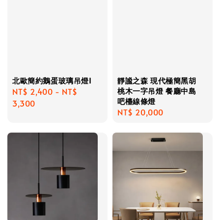
北歐簡約鵝蛋玻璃吊燈I
靜謐之森 現代極簡黑胡
桃木一字吊燈 餐廳中島
Regular
NT$ 2,400
-
NT$
吧檯線條燈
price
3,300
Regular
NT$ 20,000
price