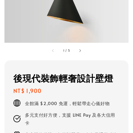
1
/
5
後現代裝飾輕奢設計壁燈
Regular
NT$ 1,900
price
全館滿 $2,000 免運，輕鬆帶走心儀好物
多元支付好方便，支援 LINE Pay 及各大信用
卡