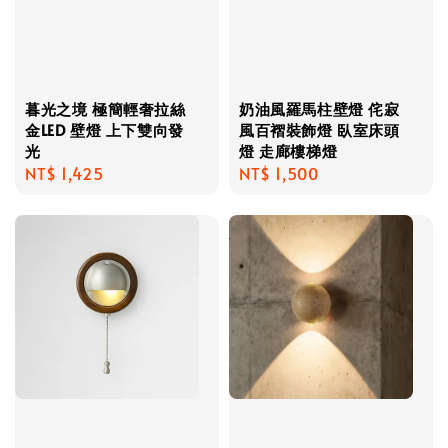
暮光之境 極簡輕奢拉絲
奶油風羅馬柱壁燈 侘寂
金LED 壁燈 上下雙向發
風百褶裝飾燈 臥室床頭
光
燈 走廊樓梯燈
Regular
NT$ 1,425
Regular
NT$ 1,500
price
price