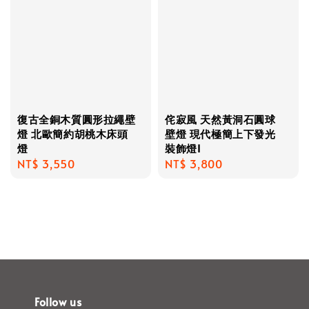
復古全銅木質圓形拉繩壁
侘寂風 天然黃洞石圓球
燈 北歐簡約胡桃木床頭
壁燈 現代極簡上下發光
燈
裝飾燈I
Regular
NT$ 3,550
Regular
NT$ 3,800
price
price
Follow us