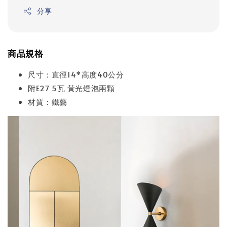
分享
商品規格
尺寸：直徑14*高度40公分
附E27 5瓦 黃光燈泡兩顆
材質：鐵藝