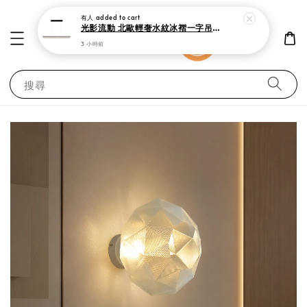
有人
added to cart
光影流動 北歐輕奢水紋冰褶一字吊燈 150cm 現代極簡黑 中島吧檯餐廳燈
3 小時前
搜尋