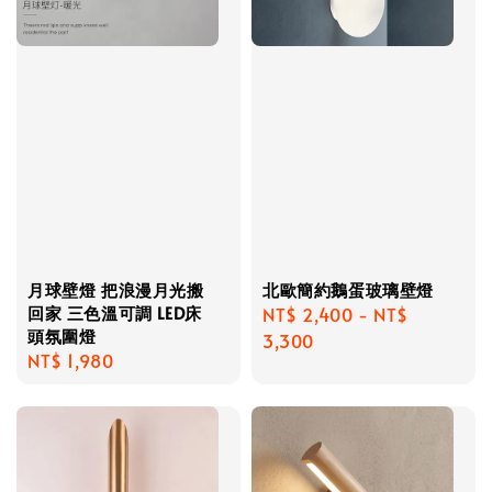
月球壁燈 把浪漫月光搬
北歐簡約鵝蛋玻璃壁燈
回家 三色溫可調 LED床
Regular
NT$ 2,400
-
NT$
頭氛圍燈
price
3,300
Regular
NT$ 1,980
price