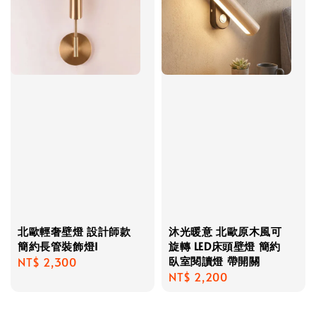
北歐輕奢壁燈 設計師款
沐光暖意 北歐原木風可
簡約長管裝飾燈I
旋轉 LED床頭壁燈 簡約
臥室閱讀燈 帶開關
Regular
NT$ 2,300
Regular
NT$ 2,200
price
price