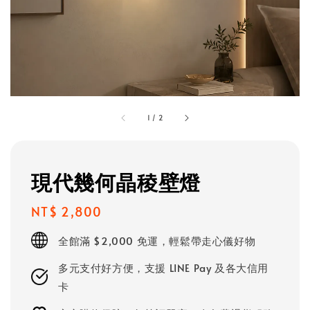
1
/
2
現代幾何晶稜壁燈
Regular
NT$ 2,800
price
全館滿 $2,000 免運，輕鬆帶走心儀好物
多元支付好方便，支援 LINE Pay 及各大信用
卡