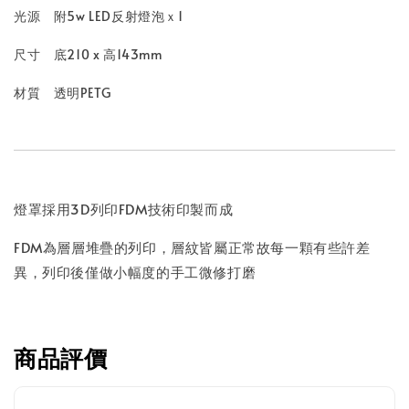
光源 附5w LED反射燈泡ｘ1
尺寸 底210 x 高143mm
材質 透明PETG
燈罩採用3D列印FDM技術印製而成
FDM為層層堆疊的列印，層紋皆屬正常故每一顆有些許差
異，列印後僅做小幅度的手工微修打磨
商品評價