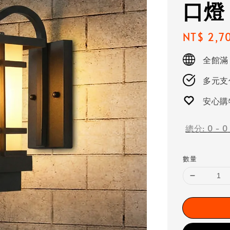
口燈
Regular
NT$ 2,7
price
全館滿
多元支付
安心購
總分:
0
-
0
數量