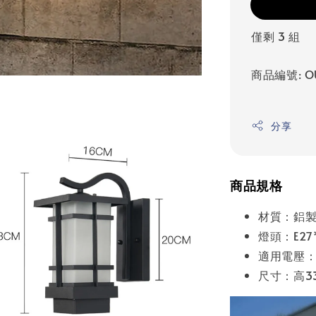
僅剩 3 組
商品編號: OU
分享
商品規格
材質：鋁
燈頭：E27
適用電壓：A
尺寸：高3