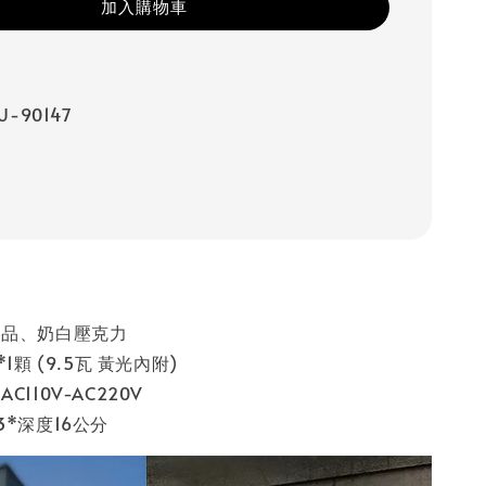
加入購物車
-90147
製品、奶白壓克力
*1顆 (9.5瓦 黃光內附)
C110V-AC220V
3*深度16公分