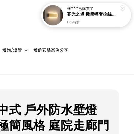
登入
購物車
燈泡/燈管
燈飾安裝案例分享
中式 戶外防水壁燈
極簡風格 庭院走廊門