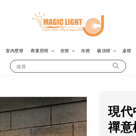
室內壁燈
商業照明
崁燈
吊燈
吸頂燈
桌燈
搜尋
現代
禪意