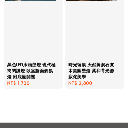
黑色LED床頭壁燈 現代極
時光留痕 天然黃洞石實
簡閱讀燈 臥室牆面氣氛
木氛圍壁燈 柔和背光源
燈 附底座開關
寂侘美學
Regular
NT$ 1,700
Regular
NT$ 2,800
price
price