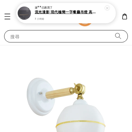
湯**
已購買了
流光漫影 現代極簡一字餐廳吊燈 高級黑金電鍍防鏽 中島吧台線性LED吊燈
7 小時前
搜尋