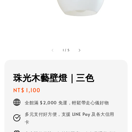
1
/
5
珠光木藝壁燈｜三色
Regular
NT$ 1,100
price
全館滿 $2,000 免運，輕鬆帶走心儀好物
多元支付好方便，支援 LINE Pay 及各大信用
卡