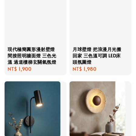
現代極簡圓形漫射壁燈
月球壁燈 把浪漫月光搬
間接照明牆面燈 三色光
回家 三色溫可調 LED床
溫 過道樓梯玄關氣氛燈
頭氛圍燈
Regular
NT$ 1,900
Regular
NT$ 1,980
price
price