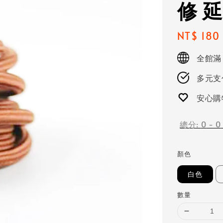
修 
Regular
NT$ 180
price
全館滿
多元支付
安心購
總分:
0
-
0
顏色
白色
數量