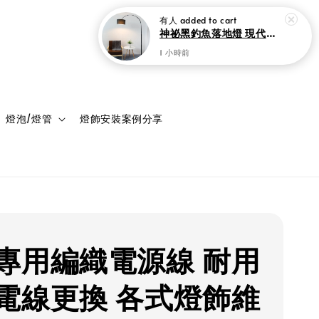
有人
added to cart
神祕黑釣魚落地燈 現代家居裝飾 客廳 書房與臥室立燈
1 小時前
登入
購物車
燈泡/燈管
燈飾安裝案例分享
專用編織電源線 耐用
電線更換 各式燈飾維