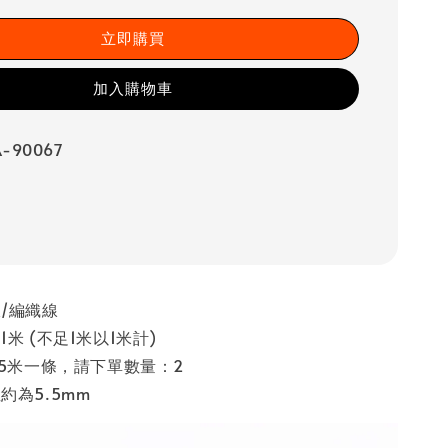
立即購買
加入購物車
-90067
/編織線
米 (不足1米以1米計)
.5米一條，請下單數量：2
約為5.5mm