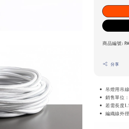
商品編號: PA
分享
吊燈用吊線
銷售單位：1
若需長度1
編織線外徑