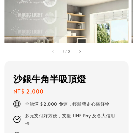
1
/
3
沙銀牛角半吸頂燈
Regular
NT$ 2,000
price
全館滿 $2,000 免運，輕鬆帶走心儀好物
多元支付好方便，支援 LINE Pay 及各大信用
卡