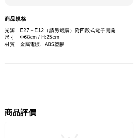
商品規格
光源　E27＋E12（請另選購）附四段式電子開關
尺寸　Φ68cm / H:25cm
金屬電鍍、
ABS塑膠
材質　
商品評價