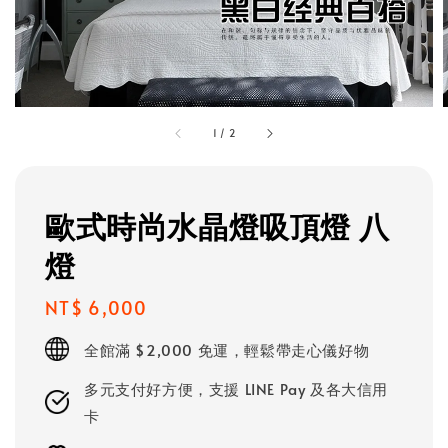
1
/
2
歐式時尚水晶燈吸頂燈 八
燈
Regular
NT$ 6,000
price
全館滿 $2,000 免運，輕鬆帶走心儀好物
多元支付好方便，支援 LINE Pay 及各大信用
卡