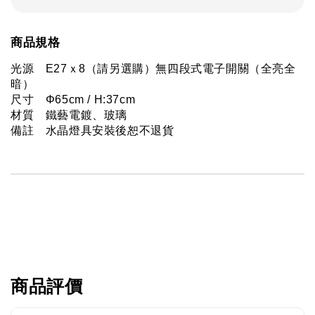
商品規格
光源　E27ｘ8（請另選購）無四段式電子開關（全亮全
暗） 
尺寸　Φ65cm / H:37cm
材質　鐵藝電鍍、玻璃
備註　水晶燈具安裝後恕不退貨
商品評價