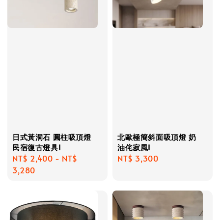
日式黃洞石 圓柱吸頂燈
北歐極簡斜面吸頂燈 奶
民宿復古燈具I
油侘寂風I
Regular
NT$ 2,400
-
NT$
Regular
NT$ 3,300
price
3,280
price