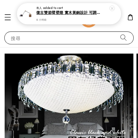
有人
added to cart
復古雙節臂壁燈 實木黃銅設計 可調式工作閱讀燈
6 小時前
搜尋