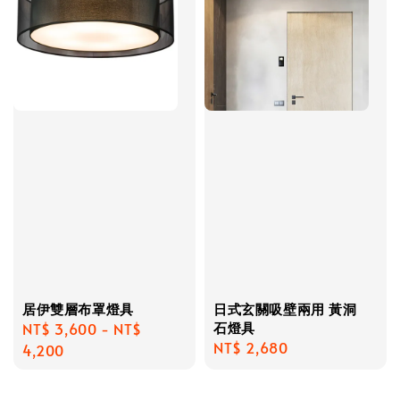
居伊雙層布罩燈具
日式玄關吸壁兩用 黃洞
石燈具
Regular
NT$ 3,600
-
NT$
Regular
NT$ 2,680
price
4,200
price