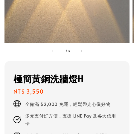
1
/
4
極簡黃銅洗牆燈H
Regular
NT$ 3,550
price
全館滿 $2,000 免運，輕鬆帶走心儀好物
多元支付好方便，支援 LINE Pay 及各大信用
卡