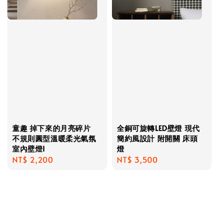
童趣 掉下來的月亮碎片
全銅可旋轉LED壁燈 現代
不規則圓型溫暖柔光氣氛
簡約風設計 附開關 床頭
室內壁燈I
燈
Regular
NT$ 2,200
Regular
NT$ 3,500
price
price