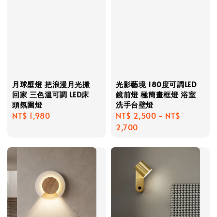
月球壁燈 把浪漫月光搬
光影藝境 180度可調LED
回家 三色溫可調 LED床
鏡前燈 極簡畫框燈 浴室
頭氛圍燈
洗手台壁燈
Regular
NT$ 1,980
Regular
NT$ 2,500
-
NT$
price
price
2,700