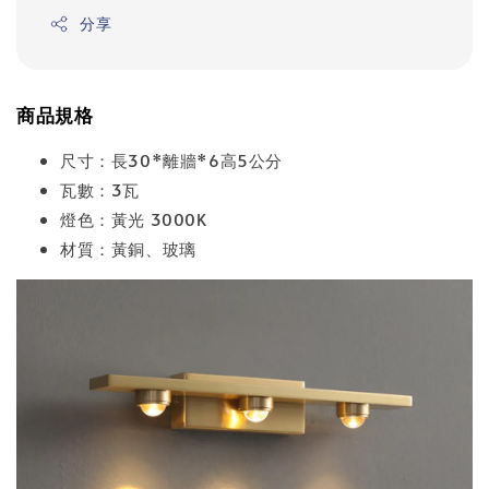
分享
商品規格
尺寸：長30*離牆*6高5公分
瓦數：3瓦
燈色：黃光 3000K
材質：黃銅、玻璃