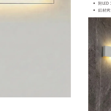
附LED
鋁材烤