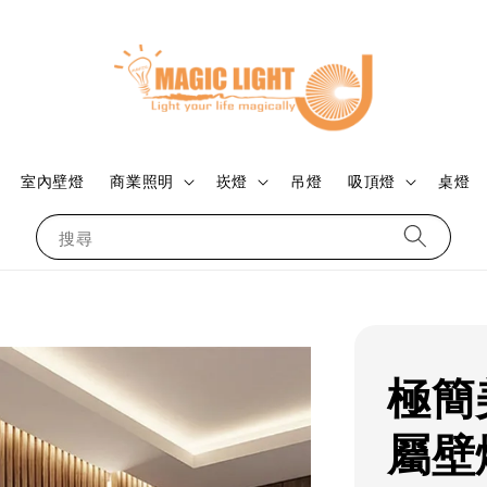
室內壁燈
商業照明
崁燈
吊燈
吸頂燈
桌燈
搜尋
極簡
屬壁