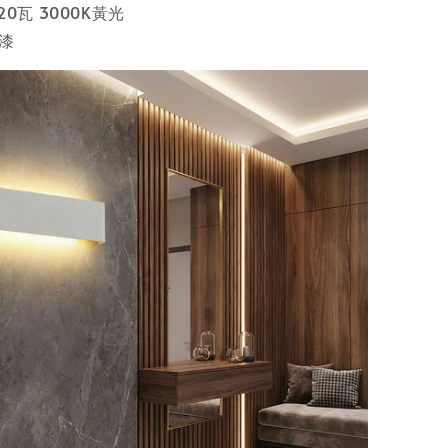
 20瓦 3000K黃光
漆