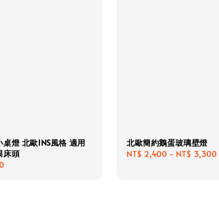
桌燈 北歐INS風格 適用
北歐簡約鵝蛋玻璃壁燈
與床頭
Regular
NT$ 2,400
-
NT$ 3,300
r
0
price