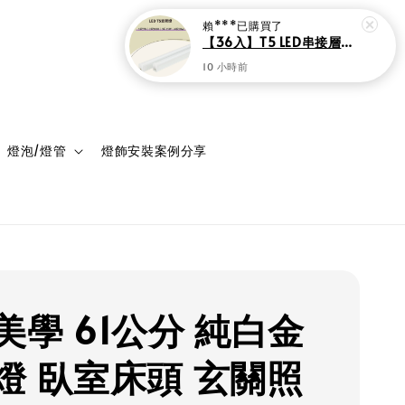
登入
購物車
燈泡/燈管
燈飾安裝案例分享
美學 61公分 純白金
燈 臥室床頭 玄關照