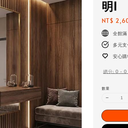
明I
Regular
NT$ 2,6
price
全館滿
多元支付
安心購
總分:
0
-
0
數量