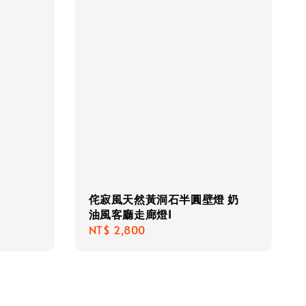
侘寂風天然黃洞石半圓壁燈 奶
油風客廳走廊燈I
Regular
NT$ 2,800
price