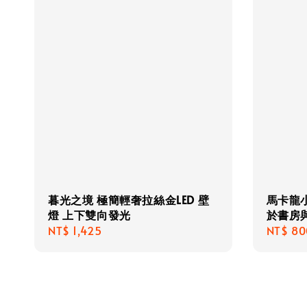
暮光之境 極簡輕奢拉絲金LED 壁
馬卡龍小
燈 上下雙向發光
於書房
Regular
NT$ 1,425
Regula
NT$ 80
price
price