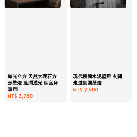
織光立方 天然大理石方
現代極簡水泥壁燈 玄關
形壁燈 溫潤透光 臥室床
走道氛圍壁燈
頭燈I
Regular
NT$ 2,400
Regular
NT$ 3,780
price
price