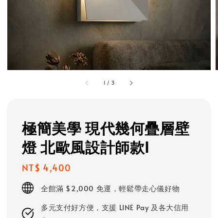
1
/
3
極簡美學 現代幾何疊層壁
燈 北歐風設計師款I
Regular
NT$ 4,400
price
全館滿 $2,000 免運，輕鬆帶走心儀好物
多元支付好方便，支援 LINE Pay 及各大信用