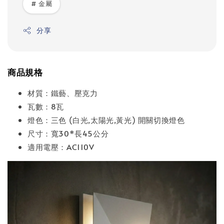
# 金屬
分享
商品規格
材質：鐵藝、壓克力
瓦數：8瓦
燈色：三色 (白光,太陽光,黃光) 開關切換燈色
尺寸：寬30*長45公分
適用電壓：AC110V