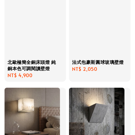
北歐極簡全銅床頭燈 純
法式包豪斯圓球玻璃壁燈
銅本色可調閱讀壁燈
Regular
NT$ 2,050
Regular
NT$ 4,900
price
price