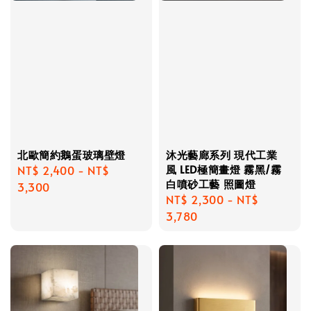
北歐簡約鵝蛋玻璃壁燈
沐光藝廊系列 現代工業
風 LED極簡畫燈 霧黑/霧
Regular
NT$ 2,400
-
NT$
白噴砂工藝 照圖燈
price
3,300
Regular
NT$ 2,300
-
NT$
price
3,780