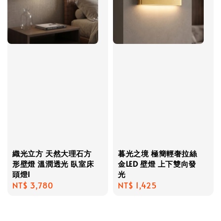
織光立方 天然大理石方
暮光之境 極簡輕奢拉絲
形壁燈 溫潤透光 臥室床
金LED 壁燈 上下雙向發
頭燈I
光
Regular
NT$ 3,780
Regular
NT$ 1,425
price
price