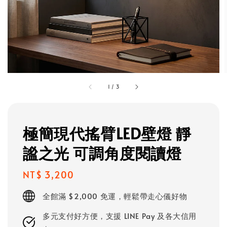
1
/
3
極簡現代搖臂LED壁燈 靜
謐之光 可調角度閱讀燈
Regular
NT$ 3,200
price
全館滿 $2,000 免運，輕鬆帶走心儀好物
多元支付好方便，支援 LINE Pay 及各大信用