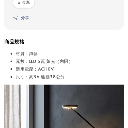
# 金屬
分享
商品規格
材質：鐵藝
瓦數：LED 5瓦 黃光（內附）
適用電壓：AC110V
尺寸：高36 離牆38公分