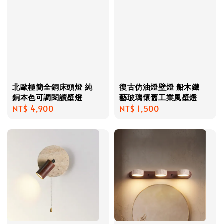
北歐極簡全銅床頭燈 純
復古仿油燈壁燈 船木鐵
銅本色可調閱讀壁燈
藝玻璃懷舊工業風壁燈
Regular
NT$ 4,900
Regular
NT$ 1,500
price
price