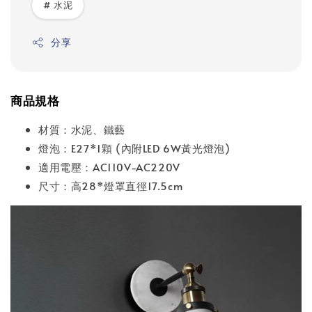
# 水泥
分享
商品規格
材質：水泥、鐵藝
燈泡：E27*1顆 (內附LED 6W黃光燈泡)
適用電壓：AC110V-AC220V
尺寸：高28*燈罩直徑17.5cm