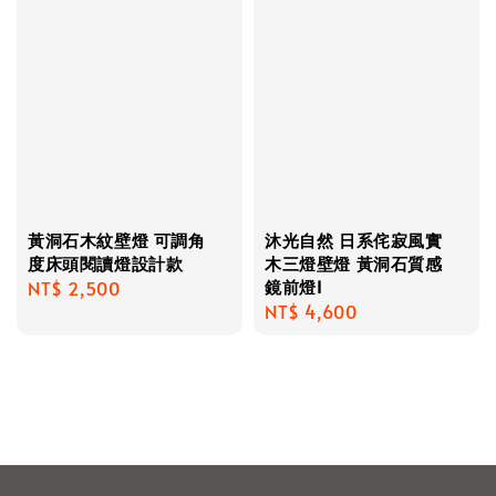
黃洞石木紋壁燈 可調角
沐光自然 日系侘寂風實
度床頭閱讀燈設計款
木三燈壁燈 黃洞石質感
鏡前燈I
Regular
NT$ 2,500
Regular
NT$ 4,600
price
price