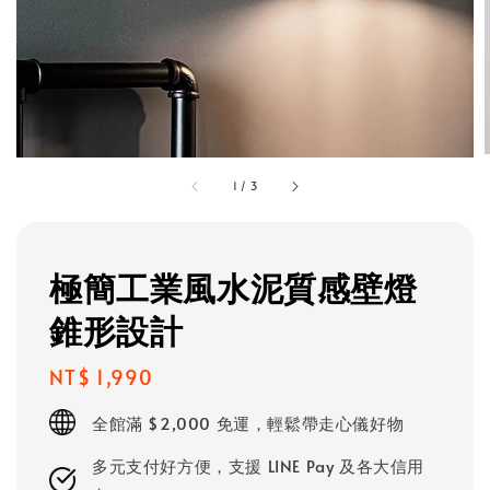
1
/
3
極簡工業風水泥質感壁燈
錐形設計
Regular
NT$ 1,990
price
全館滿 $2,000 免運，輕鬆帶走心儀好物
多元支付好方便，支援 LINE Pay 及各大信用