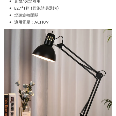
桌燈/夾燈兩用
E27*1顆 (燈泡請另選購)
燈頭旋轉開關
適用電壓：AC110V