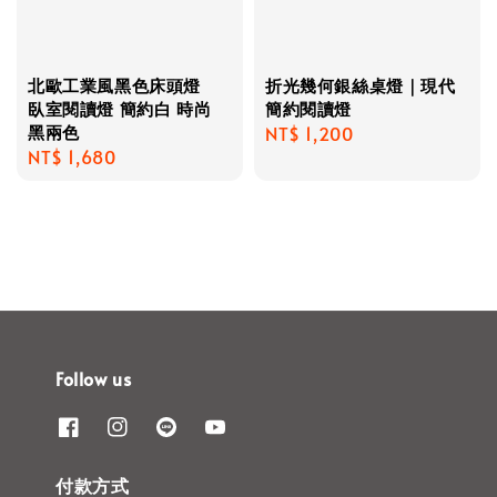
北歐工業風黑色床頭燈
折光幾何銀絲桌燈｜現代
臥室閱讀燈 簡約白 時尚
簡約閱讀燈
黑兩色
Regular
NT$ 1,200
Regular
NT$ 1,680
price
price
Follow us
付款方式