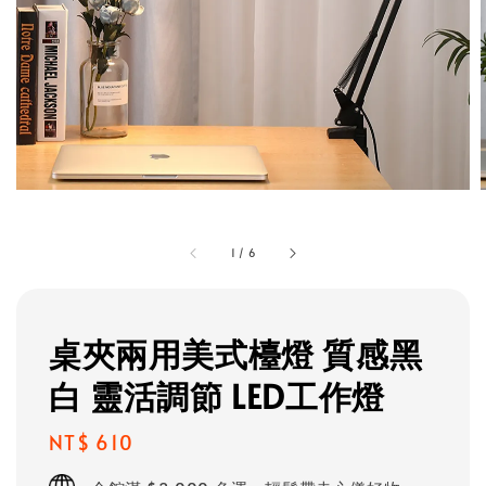
1
/
6
桌夾兩用美式檯燈 質感黑
白 靈活調節 LED工作燈
Regular
NT$ 610
price