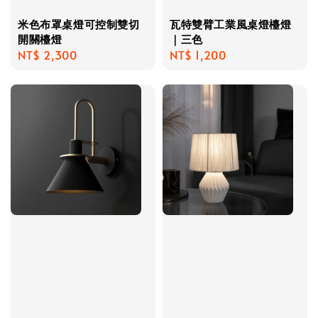
米色布罩桌燈可控制雙切
瓦特雙臂工業風桌燈檯燈
開關檯燈
｜三色
Regular
NT$ 2,300
Regular
NT$ 1,200
price
price