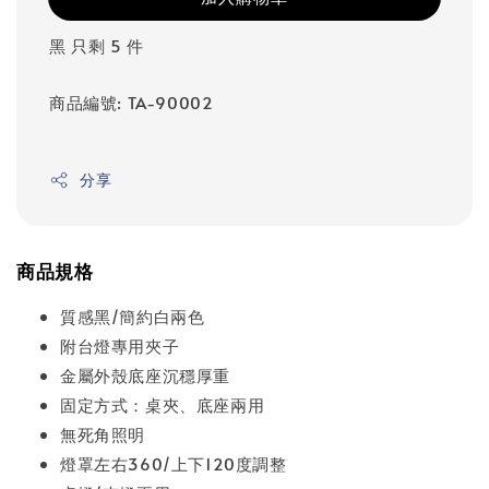
黑 只剩 5 件
商品編號: TA-90002
分享
商品規格
質感黑/簡約白兩色
附台燈專用夾子
金屬外殼底座沉穩厚重
固定方式：桌夾、底座兩用
無死角照明
燈罩左右360/上下120度調整